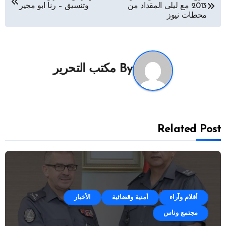
2013 مع ليلى المقداد من
وتنسيق – رنا ابو مجير
المقالات
محطات نيوز
By
مكتب التحرير
Related Post
أقلام وآراء
أمنية وقضائية
الأخبار
مجتمع وناس