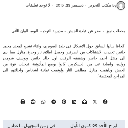
By مكتب التحرير
ديسمبر 22, 2013
لا توجد تعليقات
محطات نيوز – صدر عن قيادة الجيش – مديرية التوجيه، اليوم، البيان الآتي:
“الحاقا لبيانها السابق حول الاشكال في بلدة الصويري، واثناء تشييع المجند محمد
جانبين تجددت الاشتباكات بين الطرفين وحصل اطلاق نار وحرق منازل مما ادى
الى مقتل احمد جانبين وشقيقه الرقيب اول خالد جانبين ويوسف شومان
وولده، واصابة عدد من العسكريين كانوا بوضع المأذونية، تدخلت قوة من
الجيش وداهمت منازل مطلقي النار واوقفت ثمانية اشخاص واحالتهم الى
المراجع المختصة”.
تصفّح
ابراج الأحد 22 كانون الأول
في زمن المجهول… اعداد