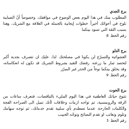
برج الجدي
المطلوب منك في هذا اليوم بعض الوضوح في مواقفك، وخصوصاً أنّ الضبابية
تلوح في أجوائك أخيراً. خطوات إيجابية بالجملة في العلاقة مع الشريك، وهذا
بسبب الثقة التي تسود بينكما
رقم الحظ: 8
برج الدلو
العشوائية والتسرّع لن يكونا في مصلحتك. لذا، عليك ان تتصرف بجدية أكبر
لتحصد ثمار ما زرعته. رفضك التقيد بشروط الشريك قد تكون له انعكاساته،
وقد يخلق بينكما نوعاً من الحذر غير المبرّر
رقم الحظ: 9
برج الحوت
تتنوع حياتك العاطفية في هذا اليوم المليء بالتناقضات، فتعرف ساعات من
الرقة والرومنسية، ثم تواجه ازمات وخلافات لأنك تميل الى الصراحة الفجة
والكلمات الجارحة. عندما تصطدم بأي سلبية تقدم خدماتك، ثم توجه سهامك
وتلوم وتعاتب او تقدم النصائح وتوجّه الحبيب
رقم الحظ: 3