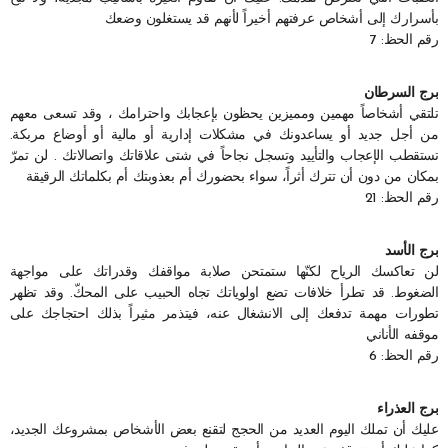
بأسرارك إلى أشخاص عرفتهم أخيراً لأنهم قد يستغلون وضعك
رقم الحظ: 7
برج السرطان
تلتقي أشخاصاً مهمين ومميزين يحظون بإعجابك واحترامك ، وقد تسعى معهم
من أجل جديد أو يساعدونك في مشكلات إدارية أو مالية أو أوضاع مربكة.
تستقطب الإعجاب والتأييد وتسجل نجاحاً في شتى علاقاتك واتصالاتك . لن تمرّ
بمكان من دون أن تترك أثراً، سواء بحضورك أم بعذوبتك أم بكلماتك الرقيقة
رقم الحظ: 21
برج الأسد
لن تعاكسك الرياح لكنّها ستمتحن صلابة مواقفك وقدراتك على مواجهة
الضغوط. قد تطرأ خلافات تضع اولوياتك تجاه الحبيب على المحكّ. وقد تظهر
تطورات مهمة تدفعك إلى الانشغال عنه، فيتذمر مثيراً بذلك احتجاجك على
موقفه الأناني
رقم الحظ: 6
برج العذراء
عليك أن تملك اليوم العديد من الحجج لتقنع بعض الأشخاص بمشروعك الجديد،