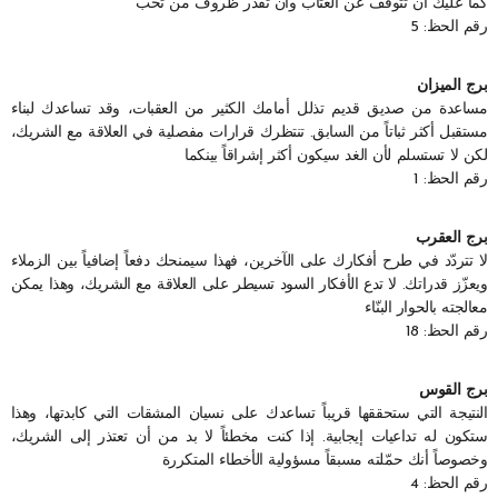
كما عليك أن تتوقف عن العتاب وأن تقدر ظروف من تحب
رقم الحظ: 5
برج الميزان
مساعدة من صديق قديم تذلل أمامك الكثير من العقبات، وقد تساعدك لبناء
مستقبل أكثر ثباتاً من السابق. تنتظرك قرارات مفصلية في العلاقة مع الشريك،
لكن لا تستسلم لأن الغد سيكون أكثر إشراقاً بينكما
رقم الحظ: 1
برج العقرب
لا تتردّد في طرح أفكارك على الآخرين، فهذا سيمنحك دفعاً إضافياً بين الزملاء
ويعزّز قدراتك. لا تدع الأفكار السود تسيطر على العلاقة مع الشريك، وهذا يمكن
معالجته بالحوار البنّاء
رقم الحظ: 18
برج القوس
النتيجة التي ستحققها قريباً تساعدك على نسيان المشقات التي كابدتها، وهذا
ستكون له تداعيات إيجابية. إذا كنت مخطئاً لا بد من أن تعتذر إلى الشريك،
وخصوصاً أنك حمّلته مسبقاً مسؤولية الأخطاء المتكررة
رقم الحظ: 4