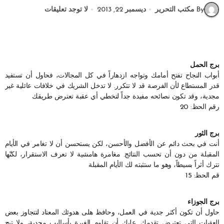
By مكتب التحرير
ديسمبر 22, 2013
لا توجد تعليقات
برج الحمل
أبواب النجاح تفتح أمامك وتواجه ازدهاراً في كل المجالات، فحاول أن تستفيد
قدر المستطاع لأن الفرصة قد لا تتكرر. لا تدخل الشريك في خلافات عائلية غير
مجدية، وقد تكون نصائحه مفيدة جداً لتخطي أي عقبة تعترض طريقك
رقم الحظ: 20
برج الثور
أنت في بحث دائم عن الأفضل والأحسن، لكن يستحسن أن لا تغامر في الأيام
المقبلة من دون أن تحسب النتائج. مغامرة هامشية لا تعرف الاستقرار، لكنّها
تترك أثراً بسيطاً، وهو ما ستثبته لك الأيام المقبلة
قم الحظ: 15
برج الجوزاء
حاول أن تكون أكثر جدية في العمل، وحافظ هلى هدوئك المعتاد لتتجاوز بعض
العقبات التي تعترض تقدمك. عليك أن تقاوم الغيرة بأساليب مجدية، ولا تبح