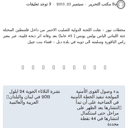
By مكتب التحرير
سبتمبر 23, 2013
لا توجد تعليقات
محطات نيوز – نقلت اللجنة الدولية للصليب الاحمر من داخل فلسطين المحتلة
جثة اللبناني الياس بولس يونس ( 45 عاما) بعد وفاته اثر ذبحة قلبية، عبر معبر
راس الناقورة وسلمته الى ذويه في بلدة دبل – قضاء بنت جبيل.
تصفّح
بدء وصول القوى الأمنية
نشرة الثلاثاء الجوية 24 ايلول
المولجة تنفيذ الخطة الأمنية
2013 في لبنان والبلدان
المقالات
في الضاحية على أن تبدأ
العربية والعالمية
انتشارها بعد الظهر على
مراحل حتى استكمال
انتشارها في 44 نقطة
محددة