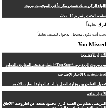
اللواء الركن مالك شمص مكرماً في الموفنبيك بيروت
مكتب التحرير
فبراير 14, 2023
اترك تعليقاً
يجب أنت تكون
مسجل الدخول
لتضيف تعليقاً.
You Missed
الأخبار
الإفتتاحية
من بيروت إلى دبي…”Top Stop” اللبنانية تقتحم المعارض الدولية
Uncategorized
الأخبار
الإفتتاحية
تفعيل التعاون بين وزارة العدل واللجنة الدولية للصليب الأحمر
الأخبار
ثقافة
المرتضى تسلم من العميد غازي محمود نسخة عن اطروحته “الآفاق