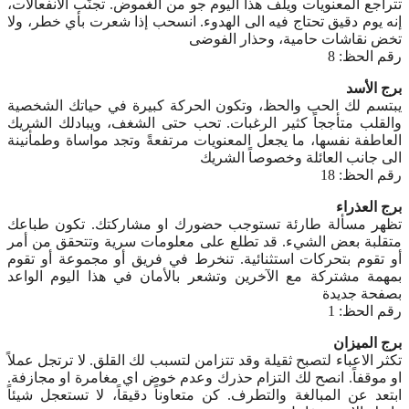
تتراجع المعنويات ويلف هذا اليوم جو من الغموض. تجنّب الانفعالات،
إنه يوم دقيق تحتاج فيه الى الهدوء. انسحب إذا شعرت بأي خطر، ولا
تخض نقاشات حامية، وحذار الفوضى
رقم الحظ: 8
برج الأسد
يبتسم لك الحب والحظ، وتكون الحركة كبيرة في حياتك الشخصية
والقلب متأججاً كثير الرغبات. تحب حتى الشغف، ويبادلك الشريك
العاطفة نفسها، ما يجعل المعنويات مرتفعةً وتجد مواساة وطمأنينة
الى جانب العائلة وخصوصاً الشريك
رقم الحظ: 18
برج العذراء
تظهر مسألة طارئة تستوجب حضورك او مشاركتك. تكون طباعك
متقلبة بعض الشيء. قد تطلع على معلومات سرية وتتحقق من أمر
أو تقوم بتحركات استثنائية. تنخرط في فريق أو مجموعة أو تقوم
بمهمة مشتركة مع الآخرين وتشعر بالأمان في هذا اليوم الواعد
بصفحة جديدة
رقم الحظ: 1
برج الميزان
تكثر الاعباء لتصبح ثقيلة وقد تتزامن لتسبب لك القلق. لا ترتجل عملاً
او موقفاً. انصح لك التزام حذرك وعدم خوض اي مغامرة او مجازفة.
ابتعد عن المبالغة والتطرف. كن متعاوناً دقيقاً، لا تستعجل شيئاً