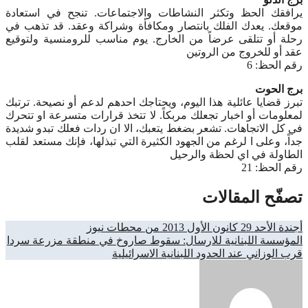
يرافقك الحظ وتكثر النشاطات والاجتماعات. تنجح في استعادة
موقعك. يعدك الفلك بانتصار ومكافأة وشراكة وعقد. قد تذهب في
رحلة أو تتلقى عرضاً من الخارج. يوم مناسب للرومنسية ولتوقيع
عقد أو للخروج من الروتين
رقم الحظ: 6
برج الحوت
تبرز قضايا عائلية هذا اليوم، ويحتاجك احدهم لدعم أو نصيحة. ترتبك
لمعلومات أو اخبار تجعلك مربكاً. لا تتخذ قرارات متسرعة او تتحرك
في كل الاتجاهات. تشعر بضغط يتعبك، الا ان ردات فعلك تبدو شديدة
جداً، وعلى ا لرغم من الجهود الكثيرة التي تبذلها، فإنك مستعد لقلب
الطاولة في اي لحظة والرحيل
رقم الحظ: 21
تصفّح المقالات
أجندة الأحد 29 كانون الأول 2013 من محطات نيوز
المؤسسة اللبنانية للارسال: سقوط صاروخ في منطقة مزرعة سردا
قرب الوزاني عند الحدود اللبنانية الاسرائيلية