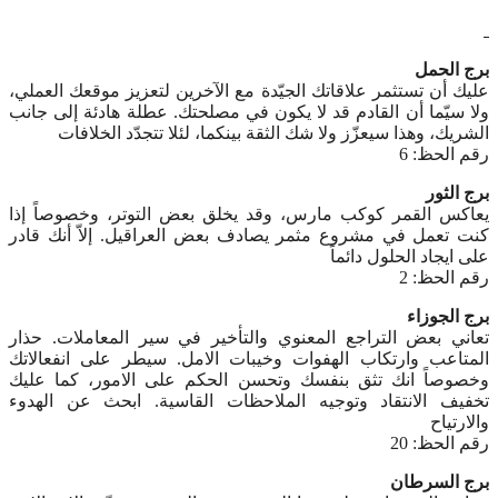
برج الحمل
عليك أن تستثمر علاقاتك الجيّدة مع الآخرين لتعزيز موقعك العملي،
ولا سيّما أن القادم قد لا يكون في مصلحتك. عطلة هادئة إلى جانب
الشريك، وهذا سيعزّز ولا شك الثقة بينكما، لئلا تتجدّد الخلافات
رقم الحظ: 6
برج الثور
يعاكس القمر كوكب مارس، وقد يخلق بعض التوتر، وخصوصاً إذا
كنت تعمل في مشروع مثمر يصادف بعض العراقيل. إلاّ أنك قادر
على ايجاد الحلول دائماً
رقم الحظ: 2
برج الجوزاء
تعاني بعض التراجع المعنوي والتأخير في سير المعاملات. حذار
المتاعب وارتكاب الهفوات وخيبات الامل. سيطر على انفعالاتك
وخصوصاً انك تثق بنفسك وتحسن الحكم على الامور، كما عليك
تخفيف الانتقاد وتوجيه الملاحظات القاسية. ابحث عن الهدوء
والارتياح
رقم الحظ: 20
برج السرطان