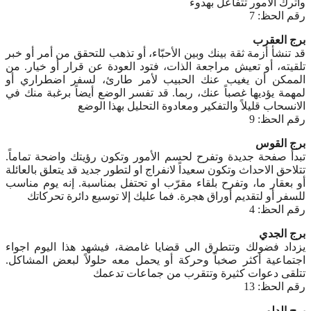
واترك الامور تتفاعل بهدوء
رقم الحظ: 7
برج العقرب
قد تنشأ أزمة ثقة بينك وبين الأحبّاء، أو تذهب للتحقق من أمر أو خبر
تلقيته، أو تعيش مراجعة الذات، فتود العودة عن قرار أو خيار. من
الممكن أن يغيب عنك الحبيب لأمر طارئ، لسفر اضطراري أو
لمهمة يؤديها غصباً عنك، ربما. قد تفسر الوضع أيضاً برغبة منك في
الانسحاب قليلاً والتفكير ومعادوة التحليل بهذا الوضع
رقم الحظ: 9
برج القوس
تبدأ صفحة جديدة وتفرح لحسم الأمور وتكون رؤيتك واضحة تماماً.
تتلاحق الاحداث وتكون سعيداً لانفراج او لتطور جديد قد يتعلق بالعائلة
أو بعقار ما، وتفرح بلقاء مقرّب او تحتفل بمناسبة. إنه يوم مناسب
للسفر أو لتقديم أوراق هجرة. فما عليك إلا توسيع دائرة تحركاتك
رقم الحظ: 4
برج الجدي
يزداد فضولك وتتطرق الى قضايا غامضة، فيشهد هذا اليوم اجواء
اجتماعية أكثر صخباً وحركة أو يحمل معه حلولاً لبعض المشاكل.
تتلقى دعوات كثيرة وتتقرب من جماعات تدعمك
رقم الحظ: 13
برج الدلو