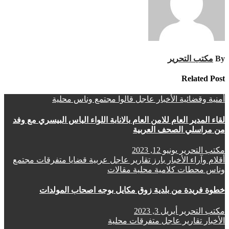
By
مكتب التحرير
Related Post
أمنية وقضائية
الأخبار
عاجل
قالوا
مجتمع وناس
محلية
لقاء المدير العام للامن العام بالانابة اللواء الياس البيسري مع وفد
من مراسلي الصحف العربية
مكتب التحرير
يونيو 12, 2023
أقلام وآراء
الأخبار
بارز
تقارير
عاجل
عربية
قضايا
متفرقات
مجتمع
وناس
محطات كلامية
محلية
مقالات
خطوة فريدة من بلدية زوق مكايل بوجه اصحاب المولدات
مكتب التحرير
أبريل 3, 2023
الأخبار
تقارير
عاجل
متفرقات
محلية