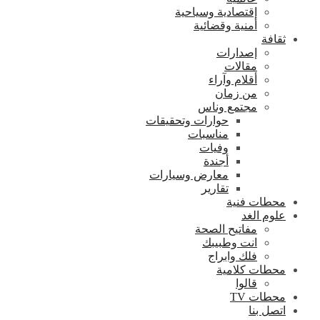
إقتصادية وسياحية
أمنية وقضائية
ثقافة
إصدارات
مقالات
أقلام وآراء
من زمان
مجتمع وناس
حوارات وتحقيقات
مناسبات
وفيات
أجندة
معارض وسيارات
تقارير
محطات فنية
علوم الغد
مفاتيح الصحة
انت وطبيبك
فلك وابراج
محطات كلامية
قالوا
محطات TV
اتصل بنا