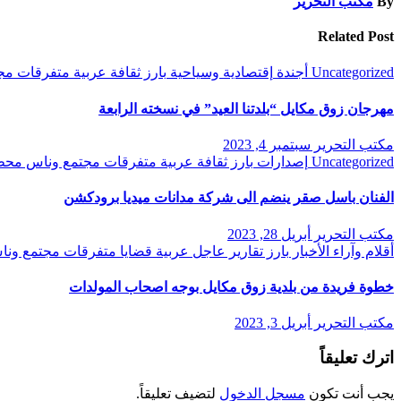
By
مكتب التحرير
Related Post
Uncategorized
أجندة
إقتصادية وسياحية
بارز
ثقافة
عربية
متفرقات
مج
مهرجان زوق مكايل “بلدتنا العيد” في نسخته الرابعة
مكتب التحرير
سبتمبر 4, 2023
Uncategorized
إصدارات
بارز
ثقافة
عربية
متفرقات
مجتمع وناس
محط
الفنان باسل صقر ينضم الى شركة مدانات ميديا برودكشن
مكتب التحرير
أبريل 28, 2023
أقلام وآراء
الأخبار
بارز
تقارير
عاجل
عربية
قضايا
متفرقات
مجتمع ون
خطوة فريدة من بلدية زوق مكايل بوجه اصحاب المولدات
مكتب التحرير
أبريل 3, 2023
اترك تعليقاً
يجب أنت تكون
مسجل الدخول
لتضيف تعليقاً.