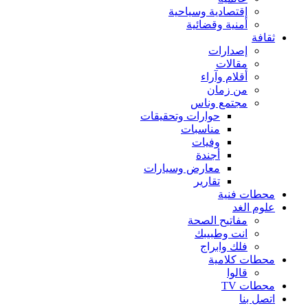
إقتصادية وسياحية
أمنية وقضائية
ثقافة
إصدارات
مقالات
أقلام وآراء
من زمان
مجتمع وناس
حوارات وتحقيقات
مناسبات
وفيات
أجندة
معارض وسيارات
تقارير
محطات فنية
علوم الغد
مفاتيح الصحة
انت وطبيبك
فلك وابراج
محطات كلامية
قالوا
محطات TV
اتصل بنا