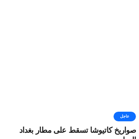
عاجل
صواريخ كاتيوشا تسقط على مطار بغداد