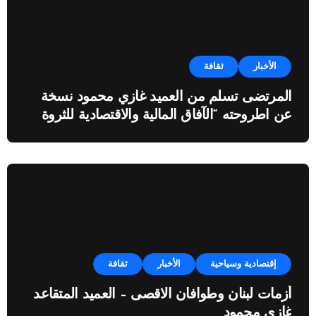
الأخبار
ثقافة
المرتضى تسلم من العميد غازي محمود نسخة
عن اطروحته “الآفاق المالية والاقتصادية للثروة
النفطية”
إقتصادية وسياحية
الأخبار
ثقافة
أزمات لبنان وطوافان الاقصى – العميد المتقاعد
غازي محمود