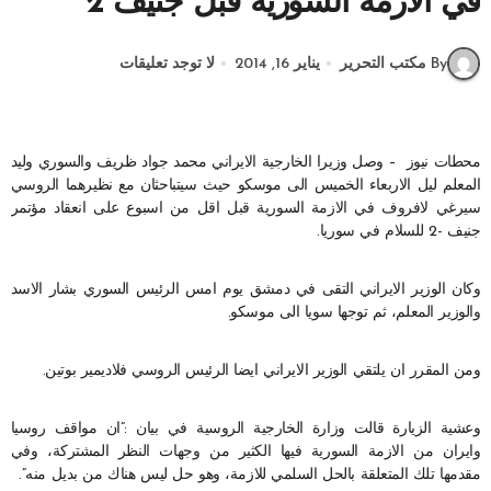
في الازمة السورية قبل جنيف 2
By مكتب التحرير
يناير 16, 2014
لا توجد تعليقات
محطات نيوز – وصل وزيرا الخارجية الايراني محمد جواد ظريف والسوري وليد
المعلم ليل الاربعاء الخميس الى موسكو حيث سيتباحثان مع نظيرهما الروسي
سيرغي لافروف في الازمة السورية قبل اقل من اسبوع على انعقاد مؤتمر
جنيف -2 للسلام في سوريا.
وكان الوزير الايراني التقى في دمشق يوم امس الرئيس السوري بشار الاسد
والوزير المعلم، ثم توجها سويا الى موسكو.
ومن المقرر ان يلتقي الوزير الايراني ايضا الرئيس الروسي فلاديمير بوتين.
وعشية الزيارة قالت وزارة الخارجية الروسية في بيان :”ان مواقف روسيا
وايران من الازمة السورية فيها الكثير من وجهات النظر المشتركة، وفي
مقدمها تلك المتعلقة بالحل السلمي للازمة، وهو حل ليس هناك من بديل منه”.