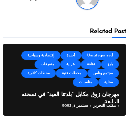
Related Post
Uncategorized
أجندة
إقتصادية وسياحية
بارز
ثقافة
عربية
متفرقات
مجتمع وناس
محطات فنية
محطات كلامية
محلية
مناسبات
مهرجان زوق مكايل “بلدتنا العيد” في نسخته
الرابعة
مكتب التحرير
سبتمبر 4, 2023