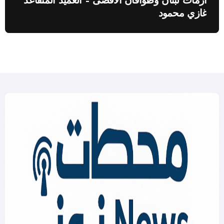
أزمات لبنان وطوافان الاقصى – العميد المتقاعد
غازي محمود