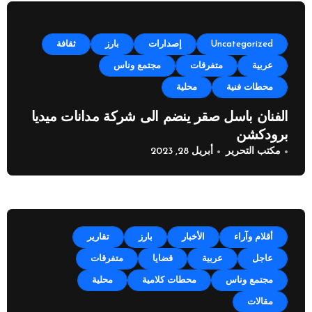
Uncategorized
إصدارات
بارز
ثقافة
عربية
متفرقات
مجتمع وناس
محطات فنية
محلية
الفنان باسل صقر ينضم الى شركة مدانات ميديا
برودكشن
مكتب التحرير
أبريل 28, 2023
أقلام وآراء
الأخبار
بارز
تقارير
عاجل
عربية
قضايا
متفرقات
مجتمع وناس
محطات كلامية
محلية
مقالات