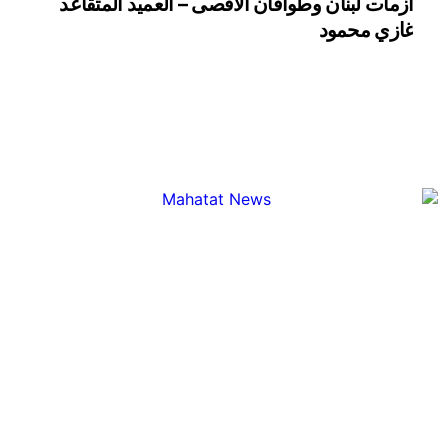
أزمات لبنان وطوافان الاقصى – العميد المتقاعد
غازي محمود