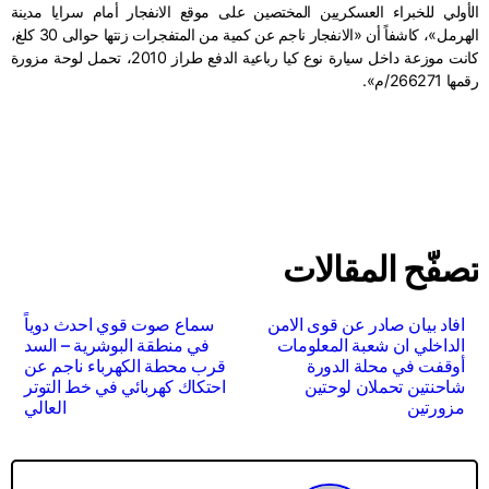
الأولي للخبراء العسكريين المختصين على موقع الانفجار أمام سرايا مدينة
الهرمل»، كاشفاً أن «الانفجار ناجم عن كمية من المتفجرات زنتها حوالى 30 كلغ،
كانت موزعة داخل سيارة نوع كيا رباعية الدفع طراز 2010، تحمل لوحة مزورة
رقمها 266271/م».
تصفّح المقالات
افاد بيان صادر عن قوى الامن
سماع صوت قوي احدث دوياً
الداخلي ان شعبة المعلومات
في منطقة البوشرية – السد
أوقفت في محلة الدورة
قرب محطة الكهرباء ناجم عن
شاحنتين تحملان لوحتين
احتكاك كهربائي في خط التوتر
مزورتين
العالي