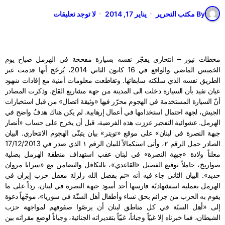
By مكتب التحرير
يناير 17, 2014
لا توجد تعليقات
محطات نيوز – انتحاري يفجّر نفسه بسيارة مفخخة في الهرمل صباح يوم
الخميس الماضي والواقع في 16 كانون الثاني 2014، يُرجّح أنها قدمت عبر
الطريق نفسه الذي سلكته سابقاتها. وتقاطعت معلومات أمنية مع إفادات شهود
عيان تفيد بأن السيارة دخلت الى المدينة من جهة مشاريع القاع. وذكرت المصادر
أنّ السيارة المستخدمة في الهجوم محرّر فيها «وثيقة اتصال» من قبل استخبارات
الجيش، لجهة احتمال استخدامها في أعمال إرهابية. لم يكن هناك هدفٌ واضح في
الهرمل. عشوائية التفجير عززت هذه الفرضية، قبل أن يخرج على حساب «أنصار
جبهة النصرة في لبنان» على موقع «تويتر» بيان يتبنّى الهجوم الانتحاري. البيان
الصادر حمل الرقم ٢، وأتى استكمالاً للبيان الرقم ١ الذي صدر في 17/12/2013
معلناً ولادة «جبهة النصرة» في لبنان عقب استهداف منطقة الهرمل بصلية
صواريخ، حاملاً توقيع الفصيل «القاعدي»، بالتكافل والتضامن مع «سرايا مروان
حديد». البيان الثاني جاء فيه أنه «تم بفضل الله زلزلة معقل حزب إيران في
الهرمل بعملية استشهاديّة فارسها أحد أسود جبهة النصرة في لبنان، رداً على ما
يقوم به الحزب من جرائم بحق نساء وأطفال أهل السنّة في سوريا»، موجّهاً دعوة
إلى «أهل السنّة في كل مناطق لبنان أن يرصّوا صفوفهم لمواجهة حزب
الشيطان، فما خبرناه إلا غبيّاً وجباناً، غبيّاً بتقديراته الجنائية، وجباناً لوضع مقراته بين