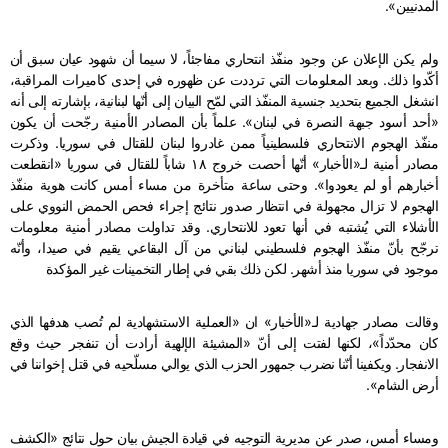
المدنيين».
ولم يكن الإعلان عن وجود منفّذ انتحاري مفاجئاً، لا سيما أن شهود عيان سبق أن
أكّدوا ذلك. وبعد المعلومات التي ترددت عن ظهوره في إحدى كاميرات المراقبة،
انشغل الجميع بتحديد جنسية المنفّذ التي لمّح البيان إلى أنّها لبنانية، بإشارته إلى أنه
«أحد أسود جبهة النصرة في لبنان». علماً بأن المصادر الأمنية رجّحت أن يكون
منفّذ الهجوم الانتحاري فلسطينياً ممن غادروا لبنان للقتال في سوريا. وذكرت
مصادر أمنية لـ«الأخبار» أنّها أحصت خروج ١٨ شاباً للقتال في سوريا «انقطعت
أخبارهم أو لم يعودوا». وحتى ساعة متأخرة من مساء أمس كانت هوية منفّذ
الهجوم لا تزال مجهولة في انتظار صدور نتائج إجراء فحص الحمض النووي على
الأشلاء التي يُشتبه في أنها تعود للانتحاري. وقد تداولت مصادر أمنية معلومات
ترجّح بأنّ منفّذ الهجوم فلسطيني لبناني من آل البقاعي يقيم في صيدا، وأنّه
موجود في سوريا منذ أشهر. لكن ذلك بقي في إطار التخمينات غير المؤكدة
وقالت مصادر جهادية لـ«الأخبار» ان «العملية الاستشهادية لم تُصب هدفها الذي
كان محدّداً»، لكنها لفتت إلى أنّ «المشيئة الإلهية أرادت أن تنفجر حيث وقع
الانفجار. ويكفينا أنّنا نضرب جمهور الحزب الذي يوالي مسلّحيه في قتل إخواننا في
أرض الشام».
ومساء أمس، صدر عن مديرية التوجيه في قيادة الجيش بيان حول نتائج «الكشف