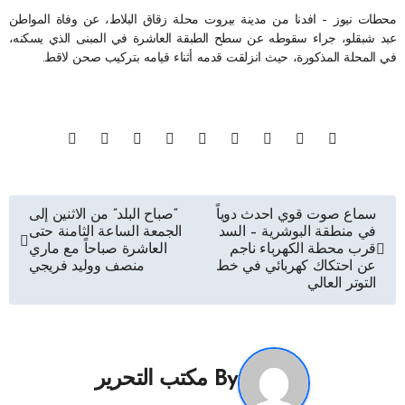
محطات نيوز – افدنا من مدينة بيروت محلة زقاق البلاط، عن وفاة المواطن
عبد شبقلو، جراء سقوطه عن سطح الطبقة العاشرة في المبنى الذي يسكنه،
في المحلة المذكورة، حيث انزلقت قدمه أثناء قيامه بتركيب صحن لاقط.
تصفّح
سماع صوت قوي احدث دوياً
“صباح البلد” من الاثنين إلى
في منطقة البوشرية – السد
الجمعة الساعة الثامنة حتى
المقالات
قرب محطة الكهرباء ناجم
العاشرة صباحاً مع ماري
عن احتكاك كهربائي في خط
منصف ووليد فريجي
التوتر العالي
By
مكتب التحرير