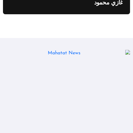
غازي محمود