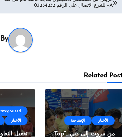
A+ للتبرع الاتصال على الرقم 03254232
المقالات
By
Related Post
categorized
الأخبار
الإفتتاحية
الأخبار
من بيروت إلى دبي…”Top
تفعيل التعاو