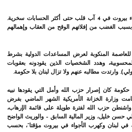
يقول غاردنر إن الانفجار الضخم الذي وقع في ميناء بيروت في 4 آب قلب حتى أكثر الحسابات سخرية.
 بسبب الغضب من إفلاتهم الوقح من العقاب وإهمالهم
 للعاصمة المنكوبة لعرض المساعدات الدولية بشرط
محسوبية، وهدد الشخصيات الذين يقودونه بعقوبات
ي). وارتدت مطالبه عنهم ولا تزال لبنان بلا حكومة.
 حكومة كان إصرار حزب الله وأمل التي يقودها نبيه
امت وزارة الخزانة الأمريكية الشهر الماضي بفرض
واشنطن حزب الله لفترة طويلة على قائمة الإرهاب،
ي حسن خليل، وزير المالية السابق – والوريث الواضح
في لبنان وكهرب الأجواء في بيروت مؤقتا”، بحسب