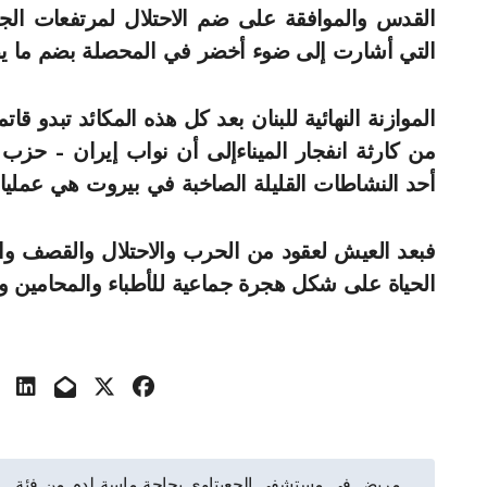
القدس والموافقة على ضم الاحتلال لمرتفعات الجول
التي أشارت إلى ضوء أخضر في المحصلة بضم ما يصل
الموازنة النهائية للبنان بعد كل هذه المكائد تبدو قا
من كارثة انفجار الميناءإلى أن نواب إيران – حزب ا
أحد النشاطات القليلة الصاخبة في بيروت هي عمليا
فبعد العيش لعقود من الحرب والاحتلال والقصف وال
الحياة على شكل هجرة جماعية للأطباء والمحامين و
تصفّح
مريض في مستشفى الجعيتاوي بحاجة ماسة لدم من فئة