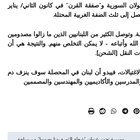
ان السورية و”صفقة القرن” في كانون الثاني/ يناير
 إلى ثلث الضفة الغربية المحتلة.
تمة. وتوصل الكثير من اللبنانيين الذين ما زالوا مصدومين
لله وأتباعه – لا يمكن التخلص منهم. والنتيجة هي أن
ت النقل [الشحن].
اغتيالات، فيبدو أن لبنان في المحصلة سوف ينزف دم
المدرسين والأكاديميين والمهندسين والمصممين
مسيرة تحت عنوان “شعلة الثورة بدنا نضويها” من ساحة