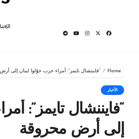
الإفتت
Home
“فايننشال تايمز”: أمراء حرب حوّلوا لبنان إلى أر
الأخبار
“فايننشال تايمز”: أمرا
إلى أرض محروقة