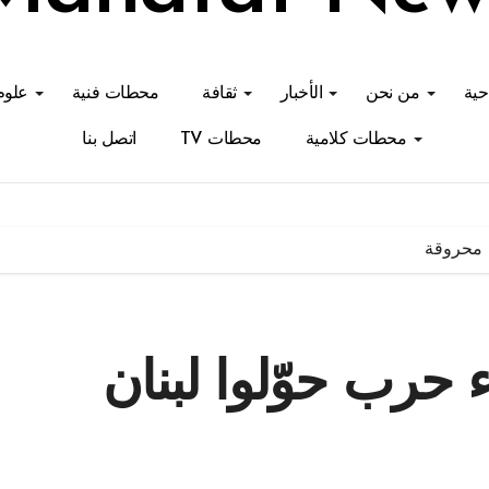
احية
من نحن
الأخبار
ثقافة
محطات فنية
علوم
محطات كلامية
محطات TV
اتصل بنا
ض محروقة
ء حرب حوّلوا لبنان