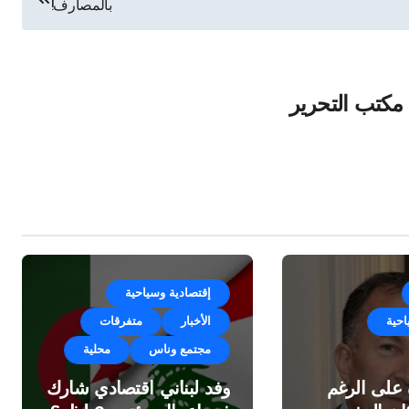
بالمصارف!
مكتب التحرير
إقتصادية وسياحية
احية
الأخبار
متفرقات
مجتمع وناس
محلية
ة على الرغم
وفد لبناني اقتصادي شارك