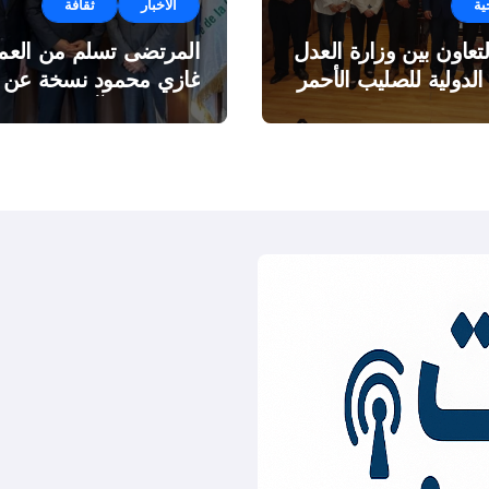
ية
الأخبار
ثقافة
لتعاون بين وزارة العدل
المرتضى تسلم من العمي
 الدولية للصليب الأحمر
غازي محمود نسخة عن
اطروحته “الآفاق المالية
والاقتصادية للثروة النفطي