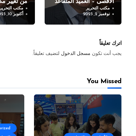
الاقصى – العميد المتقاعد
من تغيير مك
مكتب التحرير
مكتب التحرير
غازي محمود
العميد المتق
نوفمبر 2, 2023
أكتوبر 10, 2023
محمود
اترك تعليقاً
يجب أنت تكون
مسجل الدخول
لتضيف تعليقاً.
You Missed
rized