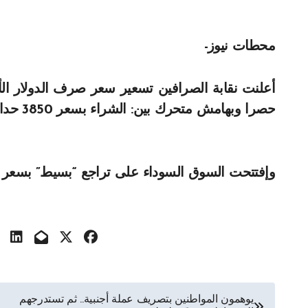
محطات نيوز-
حصرا وبهامش متحرك بين: الشراء بسعر 3850 حدا أدنى والبيع بسعر 3900 حدا أقصى.
وإفتتحت السوق السوداء على تراجع “بسيط” بسعر صرف الدولار الذي 
تصفّح
يوهمون المواطنين بتصريف عملة أجنبية.. ثم تستدرجهم