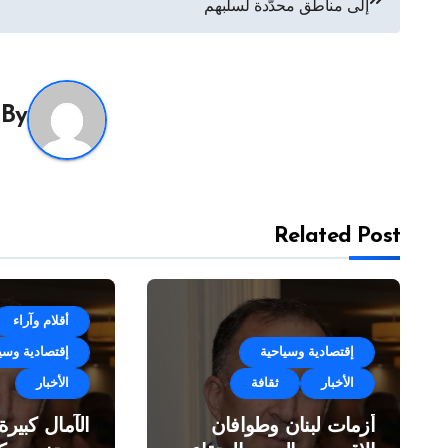
إلى مناطق محدّدة لسلبهم
المقالات
By
Related Post
أقلام وآراء
إقتصادية وسياحية
إقتصادية وسي
الأخبار
ثقافة
الأخبار
أزمات لبنان وطوافان
الآمال كبير