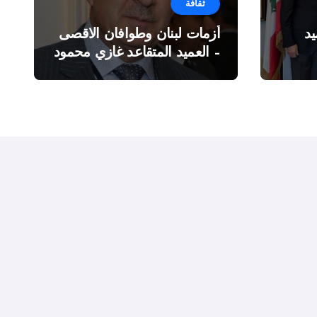
ثقافة
د
أزمات لبنان وطوافان الاقصى
– العميد المتقاعد غازي محمود
ة”