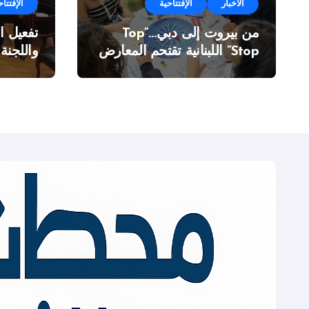
الأخبار
الإفتتاحية
الإفتتاح
من بيروت إلى دبي…”Top
تفعيل ا
Stop” اللبنانية تقتحم المعارض
واللجنة
الدولية