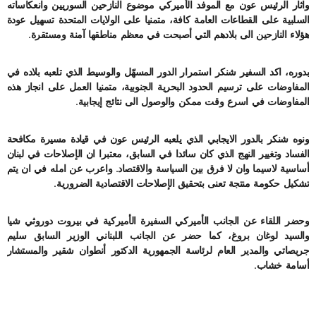
واثار الرئيس عون مع الموفد الأميركي موضوع النازحين السوريين وانعكاساته
السلبية على القطاعات العامة كافة، متمنيا على الولايات المتحدة تسهيل عودة
هؤلاء النازحين الى بلادهم التي أصبحت في معظم مناطقها آمنة ومستقرة.
بدوره، اكد السفير شنكر استمرار الدور المسهّل والوسيط الذي تلعبه بلاده في
المفاوضات على ترسيم الحدود البحرية الجنوبية، متمنيا العمل على انجاز هذه
المفاوضات في اسرع وقت ممكن والوصول الى نتائج إيجابية.
ونوه شنكر بالدور الايجابي الذي يلعبه الرئيس عون في قيادة مسيرة مكافحة
الفساد وتغيير النهج الذي كان سائدا في السابق، معتبرا ان الإصلاحات في لبنان
أساسية لاسيما وان لا فرق بين السياسة والاقتصاد. واعرب عن امله في ان يتم
تشكيل حكومة منتجة تعنى بتحقيق الإصلاحات الاقتصادية الضرورية.
وحضر اللقاء عن الجانب الأميركي السفيرة الأميركية في بيروت دوروثي شيا
والسيد لوغان بروغ، كما حضر عن الجانب اللبناني الوزير السابق سليم
جريصاتي والمدير العام لرئاسة الجمهورية الدكتور أنطوان شقير والمستشار
أسامة خشاب.