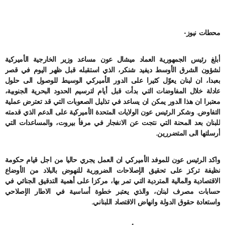
محطات نيوز-
أبلغ رئيس الجمهورية العماد ميشال عون مساعد وزير الخارجية الأميركية
لشؤون الشرق الأوسط ديفيد شنكر، الذي استقبله قبل ظهر اليوم في قصر
بعبدا، ان لبنان يعوّل كثيرا على الدور الأميركي الوسيط للوصول الى حلول
عادلة خلال المفاوضات التي بدأت قبل أيام لترسيم الحدود البحرية الجنوبية،
معتبرا ان هذا الدور يمكن ان يساعد في تذليل الصعوبات التي قد تعترض عملية
التفاوض. وشكر الرئيس عون الولايات المتحدة الأميركية على الدعم الذي قدمته
للبنان بعد المحنة التي نتجت عن الانفجار في مرفأ بيروت، والمساعدات التي
أرسلتها الى المتضررين.
واكد الرئيس عون للموفد الأميركي ان العمل يجري حاليا من اجل قيام حكومة
نظيفة تركز على تحقيق الإصلاحات الضرورية للنهوض بالبلاد من الأوضاع
الاقتصادية والمالية المتردية التي تمر بها، مركزا على أهمية التدقيق الجنائي في
حسابات مصرف لبنان، والذي يعتبر خطوة أساسية في الاطار الإصلاحي
واستعادة حقوق الدولة وانهاض الاقتصاد اللبناني.