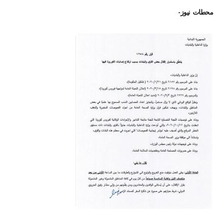
محطات نيوز-