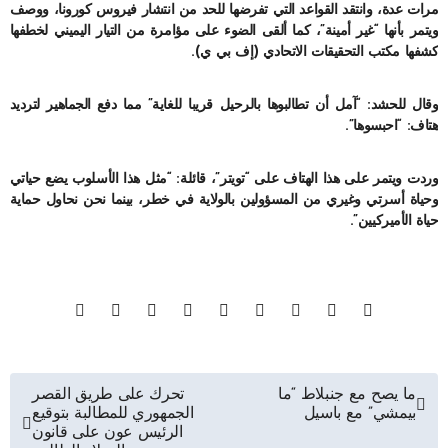
مرات عدة، وانتقد القواعد التي تفرضها للحد من انتشار فيروس كورونا، ووصف
ويتمر بأنها “غير أمينة”، كما ألقى الضوء على مؤامرة من التيار اليميني لخطفها
كشفها مكتب التحقيقات الاتحادي (إف بي ي).
وقال للحشد: “آمل أن تطالبوها بالرحيل قريبا للغاية” مما دفع الجماهير لترديد
هتاف: “احبسوها”.
وردت ويتمر على هذا الهتاف على “تويتر”، قائلة: “مثل هذا الأسلوب يضع حياتي
وحياة أسرتي وغيري من المسؤولين بالولاية في خطر، بينما نحن نحاول حماية
حياة الأميركيين”.
تصفّح
ما يصح مع جنبلاط “ما
تحرك على طريق القصر
بيمشي” مع باسيل
الجمهوري للمطالبة بتوقيع
المقالات
الرئيس عون على قانون