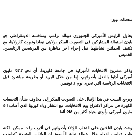
محطات نيوز-
يحاول الرئيس الأميركي الجمهوري دونالد ترامب ومنافسه الديمقراطي جو
بايدن استمالة المشاركين في التصويت المبكر بولايتي نيفادا ونورث كارولاينا، مع
تكثيف الحملتين نشاطهما قبل إجراء آخر مناظرة بين المرشحين الرئاسيين،
الخميس.
وذكر مشروع الانتخابات الأميركية في جامعة فلوريدا، أن نحو 27.7 مليون
أميركي أدلوا بالفعل بأصواتهم، إما من خلال البريد أو بطريقة مباشرة قبل
الانتخابات الرئاسية التي تجرى يوم 3 نوفمبر.
ويرجع السبب في هذا الإقبال على التصويت المبكر إلى مخاوف بشأن التجمعات
الكبيرة في مراكز الاقتراع يوم الانتخابات، مع انتشار وباء كورونا الذي أصاب 8.1
مليون أميركي وأودى بحياة أكثر من 218 ألفا.
وحث بايدن الناخبين على الذهاب للإدلاء بأصواتهم في أقرب وقت ممكن، لكنه
هاجم ترامب لقوله خلال عطلة نهاية الأسبوع إن الولايات المتحدة “تجاوزت