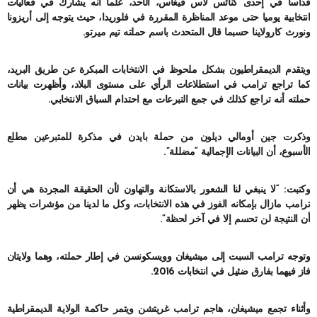
قداسا في إحدى كنائس لاس فيغاس، الأحد، علما أنه يشارك في فعاليات
انتخابية يوميا حتى موعد المناظرة المقررة في فلوريدا، حيث يتوجه إلى أريزونا
ونورث كارولاينا حسبما قال المتحدث باسم حملته تيم ميرتو.
ويتقدم الديمقراطيون بشكل ملحوظ في الانتخابات المبكرة عن طريق البريد،
كما تراجع ترامب في استطلاعات الرأي على مستوى البلاد، وأظهرت بيانات
حملته أنه تراجع كذلك في جمع التبرعات مع احتدام السباق الانتخابي.
وذكرت جين أومالي ديلون من حملة بايدن في مذكرة للمتبرعين مطلع
الأسبوع، أن البيانات الإجمالية “مضللة”.
وكتبت: “لا ينبغي لنا الشعور بالاستكانة والتهاون لأن الحقيقة المجردة هي أن
ترامب مازال بإمكانه الفوز في هذه الانتخابات، وكل ما لدينا من مؤشرات يظهر
أن النتيجة لن تحسم إلا في آخر لحظة”.
وتوجه ترامب السبت إلى ميشيغان وويسكونسن في إطار حملته، وهما ولايتان
فاز فيهما بفارق ضئيل في انتخابات 2016.
وأثناء تجمع ميشيغان، هاجم ترامب غريتشن ويتمر حاكمة الولاية الديمقراطية