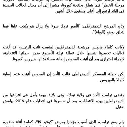
مرحلة الخطر” فيما يتعلق بجائحة كورونا، مشيرا إلى أن معدل الحالات الجديدة
في البلاد ارتفع إلى أعلى مستوى خلال أشهر.
وتابع المرشح الديمقراطي: “الأمور تزداد سوءا ولا يزال هو يكذب علينا فيما
يتعلق بوضع (الوباء)”.
وكانت كامالا هاريس مرشحة الديمقراطيين لمنصب نائب الرئيس، قد ألغت
فعاليات تحضرها بنفسها خلال عطلة نهاية الأسبوع ضمن حملتها الانتخابية،
كإجراء احترازي بعد أن أثبتت الفحوص إصابة مساعدة لها بفيروس كورونا.
لكن حملة المعسكر الديمقراطي قالت الأحد إن الفحوص أثبتت عدم إصابة
كامالا بالفيروس.
وقضى ترامب الأحد في ولاية نيفادا، وهي ولاية مهمة يأمل في انتزاعها من
الديمقراطيين بهذه الانتخابات، بعد أن خسرها في انتخابات عام 2016 بهامش
ضئيل.
ولم يضع ترامب، الذي أصيب مؤخرا بمرض “كوفيد 19″، كمامة أثناء حضوره