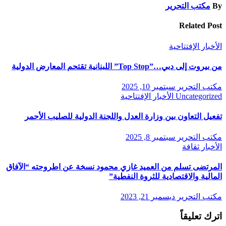
By
مكتب التحرير
Related Post
الأخبار
الإفتتاحية
من بيروت إلى دبي…”Top Stop” اللبنانية تقتحم المعارض الدولية
مكتب التحرير
سبتمبر 10, 2025
Uncategorized
الأخبار
الإفتتاحية
تفعيل التعاون بين وزارة العدل واللجنة الدولية للصليب الأحمر
مكتب التحرير
سبتمبر 8, 2025
الأخبار
ثقافة
المرتضى تسلم من العميد غازي محمود نسخة عن اطروحته “الآفاق
المالية والاقتصادية للثروة النفطية”
مكتب التحرير
ديسمبر 21, 2023
اترك تعليقاً