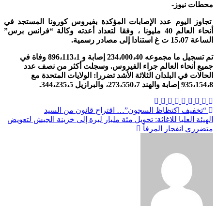
محطات نيوز-
تجاوز اليوم عدد الإصابات المؤكدة بفيروس كورونا المستجد في
أنحاء العالم 40 مليونا ، وفقا لتعداد أعدته وكالة “فرانس برس”
الساعة 15،07 ت غ استنادا إلى مصادر رسمية.
تم تسجيل ما مجموعه 234،000،40 إصابة و 896،113،1 وفاة في
جميع أنحاء العالم جراء الفيروس. وسجلت أكثر من نصف عدد
الحالات في البلدان الثلاثة الأشد تضررا: الولايات المتحدة مع
935،154،8 إصابة والهند 273،550،7، والبرازيل 344،235،5.
تصفّح
“تخفيف اكتظاظ السجون”… اقتراح قانون من السيد
الهيئة العليا للاغاثة: تحويل مئة مليار ليرة إلى خزينة الجيش لتعويض
المقالات
متضرري انفجار المرفأ