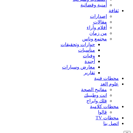
أمنية وقضائية
ثقافة
إصدارات
مقالات
أقلام وآراء
من زمان
مجتمع وناس
حوارات وتحقيقات
مناسبات
وفيات
أجندة
معارض وسيارات
تقارير
محطات فنية
علوم الغد
مفاتيح الصحة
انت وطبيبك
فلك وابراج
محطات كلامية
قالوا
محطات TV
اتصل بنا