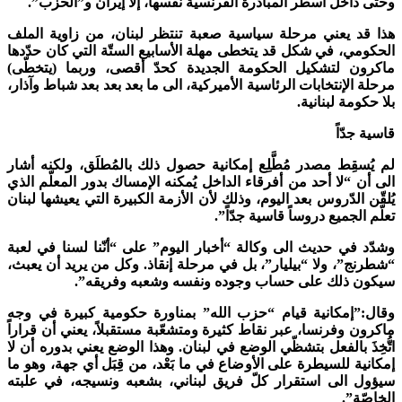
وحتى داخل أسطُر المبادرة الفرنسية نفسها، إلا إيران و”الحزب”.
هذا قد يعني مرحلة سياسية صعبة تنتظر لبنان، من زاوية الملف
الحكومي، في شكل قد يتخطى مهلة الأسابيع الستّة التي كان حدّدها
ماكرون لتشكيل الحكومة الجديدة كحدّ أقصى، وربما (يتخطّى)
مرحلة الإنتخابات الرئاسية الأميركية، الى ما بعد بعد بعد شباط وآذار،
بلا حكومة لبنانية.
قاسية جدّاً
لم يُسقِط مصدر مُطَّلِع إمكانية حصول ذلك بالمُطلَق، ولكنه أشار
الى أن “لا أحد من أفرقاء الداخل يُمكنه الإمساك بدور المعلّم الذي
يُلقّن الدّروس بعد اليوم، وذلك لأن الأزمة الكبيرة التي يعيشها لبنان
تعلّم الجميع دروساً قاسية جدّاً”.
وشدّد في حديث الى وكالة “أخبار اليوم” على “أنّنا لسنا في لعبة
“شطرنج”، ولا “بيليار”، بل في مرحلة إنقاذ. وكل من يريد أن يعبث،
سيكون ذلك على حساب وجوده ونفسه وشعبه وفريقه”.
وقال:”إمكانية قيام “حزب الله” بمناورة حكومية كبيرة في وجه
ماكرون وفرنسا، عبر نقاط كثيرة ومتشعّبة مستقبلاً، يعني أن قراراً
اتُّخِذَ بالفعل بتشظّي الوضع في لبنان. وهذا الوضع يعني بدوره أن لا
إمكانية للسيطرة على الأوضاع في ما بَعْد، من قِبَل أي جهة، وهو ما
سيؤول الى استقرار كلّ فريق لبناني، بشعبه ونسيجه، في علبته
الخاصّة”.