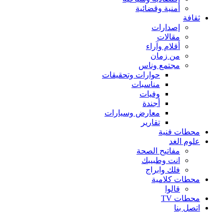
أمنية وقضائية
ثقافة
إصدارات
مقالات
أقلام وآراء
من زمان
مجتمع وناس
حوارات وتحقيقات
مناسبات
وفيات
أجندة
معارض وسيارات
تقارير
محطات فنية
علوم الغد
مفاتيح الصحة
انت وطبيبك
فلك وابراج
محطات كلامية
قالوا
محطات TV
اتصل بنا