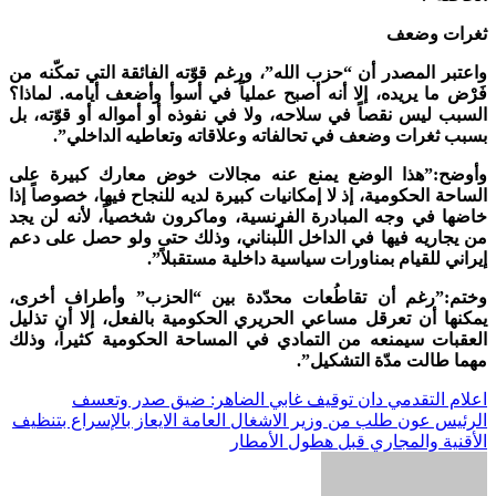
ثغرات وضعف
واعتبر المصدر أن “حزب الله”، ورغم قوّته الفائقة التي تمكّنه من
فَرْض ما يريده، إلا أنه أصبح عملياً في أسوأ وأضعف أيامه. لماذا؟
السبب ليس نقصاً في سلاحه، ولا في نفوذه أو أمواله أو قوّته، بل
بسبب ثغرات وضعف في تحالفاته وعلاقاته وتعاطيه الداخلي”.
وأوضح:”هذا الوضع يمنع عنه مجالات خوض معارك كبيرة على
الساحة الحكومية، إذ لا إمكانيات كبيرة لديه للنجاح فيها، خصوصاً إذا
خاضها في وجه المبادرة الفرنسية، وماكرون شخصياً، لأنه لن يجد
من يجاريه فيها في الداخل اللّبناني، وذلك حتى ولو حصل على دعم
إيراني للقيام بمناورات سياسية داخلية مستقبلاً”.
وختم:”رغم أن تقاطُعات محدّدة بين “الحزب” وأطراف أخرى،
يمكنها أن تعرقل مساعي الحريري الحكومية بالفعل، إلا أن تذليل
العقبات سيمنعه من التمادي في المساحة الحكومية كثيراً، وذلك
مهما طالت مدّة التشكيل”.
تصفّح
اعلام التقدمي دان توقيف غابي الضاهر: ضيق صدر وتعسف
الرئيس عون طلب من وزير الاشغال العامة الايعاز بالإسراع بتنظيف
المقالات
الأقنية والمجاري قبل هطول الأمطار