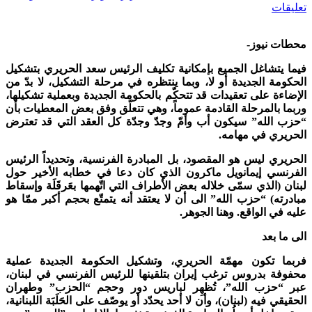
تعليقات
محطات نيوز-
فيما يتشاغل الجميع بإمكانية تكليف الرئيس سعد الحريري بتشكيل
الحكومة الجديدة أو لا، وبما ينتظره في مرحلة التشكيل، لا بدّ من
الإضاءة على تعقيدات قد تتحكّم بالحكومة الجديدة وبعملية تشكيلها،
وربما بالمرحلة القادمة عموماً، وهي تتعلّق وفق بعض المعطيات بأن
“حزب الله” سيكون أب وأمّ وجدّ وجدّة كل العقد التي قد تعترض
الحريري في مهامه.
الحريري ليس هو المقصود، بل المبادرة الفرنسية، وتحديداً الرئيس
الفرنسي إيمانويل ماكرون الذي كان دعا في خطابه الأخير حول
لبنان (الذي سمّى خلاله بعض الأطراف التي اتّهمها بعَرقَلَة وإسقاط
مبادرته) “حزب الله” الى أن لا يعتقد أنه يتمتّع بحجم أكبر ممّا هو
عليه في الواقع. وهنا الجوهر.
الى ما بعد
فربما تكون مهمّة الحريري، وتشكيل الحكومة الجديدة عملية
محفوفة بدروس ترغب إيران بتلقينها للرئيس الفرنسي في لبنان،
عبر “حزب الله”، تُظهِر لباريس دور وحجم “الحزب” وطهران
الحقيقي فيه (لبنان)، وأن لا أحد يحدّد أو يوصّف على الحَلَبَة اللبنانية،