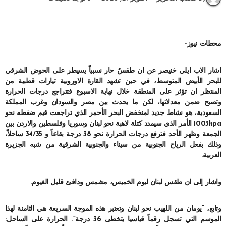
محطات نيوز-
اشار الاب ايلي خنيصر عن ان طقسُ حار نسبياً يسيطر على الحوض الشرقي
للبحر الأبيض المتوسط، في حين تشهد القارة الاوروبية تيارات قطبية من
المنتظر ان تؤثر على المنطقة خلال نهاية الاسبوع فتتراجع درجات الحرارة
وتصبح ضمن معدلاتها، لكن ما يحدث بين مصر والسودان وغرب المملكة
السعودية، هو نشاط جديد لمنخفض البحر الأحمر الذي تراجعت قيم ضغطه نحو
1003hpa الأمر الذي سيمدد كتلة لاهبة نحو لبنان وسوريا وفلسطين والاردن بين
الجمعة وظهر الأحد فترفع درجات الحرارة نحو 38 درجة بقاعاً و 34/35 ساحلاً،
وذلك بفعل الرياح الجنوبية من سيناء والجنوبية الشرقية من شبه الجزيرة
العربية.
واشار إلى ان طقس لبنان ليوم الخميس، مشمس ودافئ قليل الغيوم.
وتابع، “يومان من اللهيب نحو لبنان وتعتبر هذه الموجة السريعة هي الثامنة لهذا
الموسم التي تسجل رقماً قياسيا يتخطى 36 درجة”. الحرارة على الساحل: