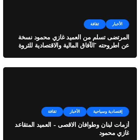
الأخبار
ثقافة
المرتضى تسلم من العميد غازي محمود نسخة
عن اطروحته “الآفاق المالية والاقتصادية للثروة
النفطية”
إقتصادية وسياحية
الأخبار
ثقافة
أزمات لبنان وطوافان الاقصى – العميد المتقاعد
غازي محمود