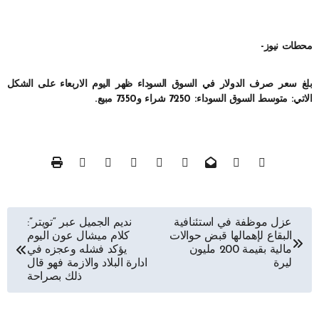
محطات نيوز-
بلغ سعر صرف الدولار في السوق السوداء ظهر اليوم الاربعاء على الشكل
الاتي: متوسط السوق السوداء: 7250 شراء و7350 مبيع.
تصفّح
عزل موظفة في استئنافية
نديم الجميل عبر “تويتر”:
البقاع لإهمالها قبض حوالات
كلام ميشال عون اليوم
المقالات
مالية بقيمة 200 مليون
يؤكد فشله وعجزه في
ليرة
ادارة البلاد والازمة فهو قال
ذلك بصراحة