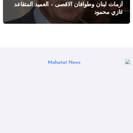
أزمات لبنان وطوافان الاقصى – العميد المتقاعد
غازي محمود