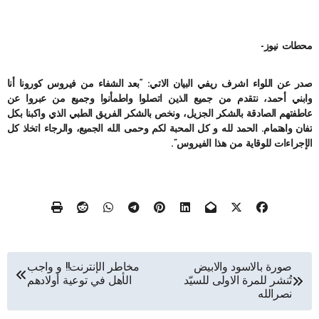
محطات نيوز-
صدر عن اللواء اشرف ريفي البيان الاتي: “بعد الشفاء من فيروس كورونا أنا
وابني أحمد، نتقدم من جميع الذين اتصلوا واطمأنوا وجميع من عبروا عن
عاطفتهم الصادقة بالشكر الجزيل، ونخص بالشكر الفريق الطبي الذي واكبنا بكل
تفان واهتمام. الحمد لله و كل المحبة لكم وحمى الله الجميع، والرجاء اتخاذ كل
الإجراءات للوقاية من هذا الفيروس”.
تصفّح
صورة بالاسود والابيض
مخاطر الإنترنت!! و واجب
تُنشر للمرة الاولى للسيّد
الأهل في توعية أولادهم
المقالات
نصرالله