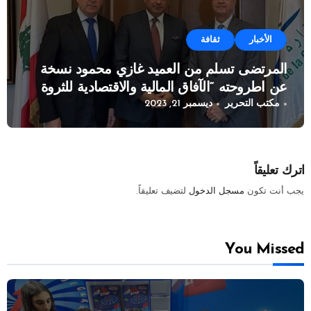
الأخبار
ثقافة
المرتضى تسلم من العميد غازي محمود نسخة
عن اطروحته “الآفاق المالية والاقتصادية للثروة
مكتب التحرير
ديسمبر 21, 2023
النفطية”
اترك تعليقاً
يجب أنت تكون
مسجل الدخول
لتضيف تعليقاً.
You Missed