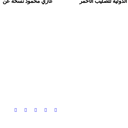
الدولية للصليب الأحمر
غازي محمود نسخة عن
اطروحته “الآفاق المالية
والاقتصادية للثروة النفطي