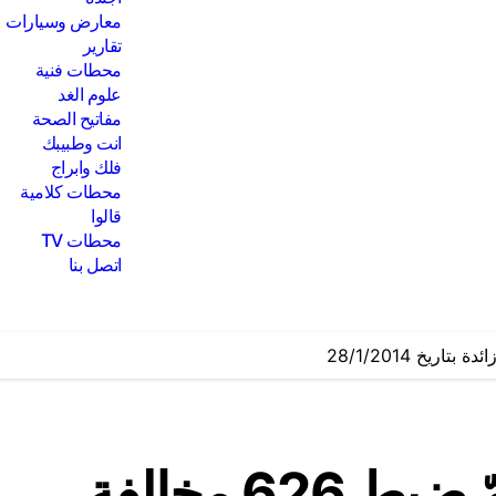
معارض وسيارات
تقارير
محطات فنية
علوم الغد
مفاتيح الصحة
انت وطبيبك
فلك وابراج
محطات كلامية
قالوا
محطات TV
اتصل بنا
قوى الامن الداخلي: تمّ ضبط 626 مخالفة