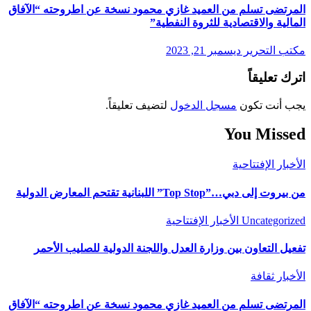
المرتضى تسلم من العميد غازي محمود نسخة عن اطروحته “الآفاق
المالية والاقتصادية للثروة النفطية”
مكتب التحرير
ديسمبر 21, 2023
اترك تعليقاً
يجب أنت تكون
مسجل الدخول
لتضيف تعليقاً.
You Missed
الأخبار
الإفتتاحية
من بيروت إلى دبي…”Top Stop” اللبنانية تقتحم المعارض الدولية
Uncategorized
الأخبار
الإفتتاحية
تفعيل التعاون بين وزارة العدل واللجنة الدولية للصليب الأحمر
الأخبار
ثقافة
المرتضى تسلم من العميد غازي محمود نسخة عن اطروحته “الآفاق