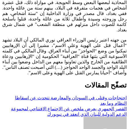
المحاذية لبعضها البعض وسط الحويجة. في موازاة ذلك، قتل عشرة
أشخاص في هجمات متفرقة في البلاد، بينهم ستة من عائلة واحدة.
ففي بغداد، قال مصدر في وزارة الداخلية إن “ستة أشخاص، هم
رجل وزوجته وسيدة وأطفال ثلاثة من عائلة واحدة، قتلوا بأسلحة
كاتمة للصوت داخل منزلهم في منطقة الشعب” في شمال شرق
بغداد.
من جهته اعتبر رئيس الوزراء العراقي نوري المالكي أن البلاد تشهد
“أعمال قتل على الهوية وعلى الاسم”، مشيرا إلى أن الإرهابيين
تمكنوا من وضع “الحواجز” بين أبناء العراق. وقال المالكي في كلمته
الأسبوعية التي بثتها قناة “العراقية” الحكومية إن “الإرهابيين ودعاة
الطائفية من الخارج والذين تعاونوا معهم من الداخل وضعوا بين أبناء
البلد الواحد والجسد الواحد الحواجز (…) التي أصبحت تصنف الناس”.
وأضاف “أحيانا يمارس القتل على الهوية وعلى الاسم”.
تصفّح المقالات
احتجاجات وقتلى في السودان والمعارضة تتحدث عن اسقاطا
النظام وما بعد
القصر الجمهري يعرض ملخص عن الاجتماع الافتتاحي لمجموعة
الدعم الدولية للبنان الذي انعقد في نيويورك