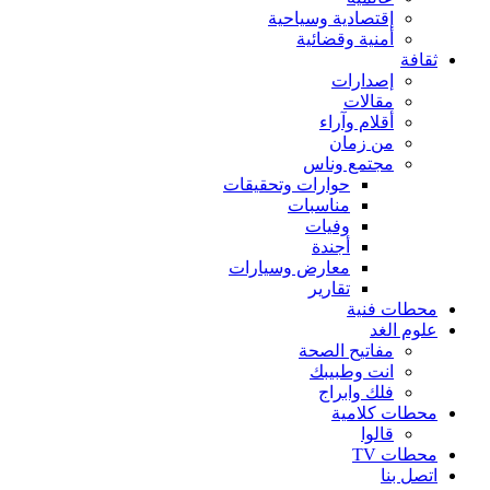
إقتصادية وسياحية
أمنية وقضائية
ثقافة
إصدارات
مقالات
أقلام وآراء
من زمان
مجتمع وناس
حوارات وتحقيقات
مناسبات
وفيات
أجندة
معارض وسيارات
تقارير
محطات فنية
علوم الغد
مفاتيح الصحة
انت وطبيبك
فلك وابراج
محطات كلامية
قالوا
محطات TV
اتصل بنا