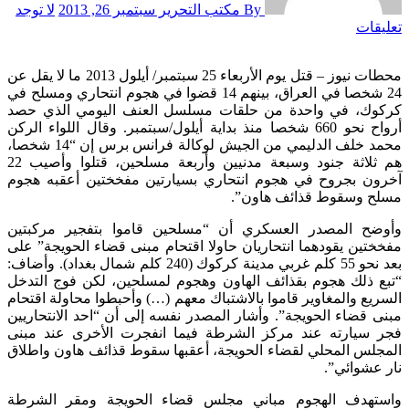
By مكتب التحرير
سبتمبر 26, 2013
لا توجد
تعليقات
محطات نيوز – قتل يوم الأربعاء 25 سبتمبر/ أيلول 2013 ما لا يقل عن
24 شخصا في العراق، بينهم 14 قضوا في هجوم انتحاري ومسلح في
كركوك، في واحدة من حلقات مسلسل العنف اليومي الذي حصد
أرواح نحو 660 شخصا منذ بداية أيلول/سبتمبر. وقال اللواء الركن
محمد خلف الدليمي من الجيش لوكالة فرانس برس إن “14 شخصا،
هم ثلاثة جنود وسبعة مدنيين وأربعة مسلحين، قتلوا وأصيب 22
آخرون بجروح في هجوم انتحاري بسيارتين مفخختين أعقبه هجوم
مسلح وسقوط قذائف هاون”.
وأوضح المصدر العسكري أن “مسلحين قاموا بتفجير مركبتين
مفخختين يقودهما انتحاريان حاولا اقتحام مبنى قضاء الحويجة” على
بعد نحو 55 كلم غربي مدينة كركوك (240 كلم شمال بغداد). وأضاف:
“تبع ذلك هجوم بقذائف الهاون وهجوم لمسلحين، لكن فوج التدخل
السريع والمغاوير قاموا بالاشتباك معهم (…) وأحبطوا محاولة اقتحام
مبنى قضاء الحويجة”. وأشار المصدر نفسه إلى أن “احد الانتحاريين
فجر سيارته عند مركز الشرطة فيما انفجرت الأخرى عند مبنى
المجلس المحلي لقضاء الحويجة، أعقبها سقوط قذائف هاون واطلاق
نار عشوائي”.
واستهدف الهجوم مباني مجلس قضاء الحويجة ومقر الشرطة