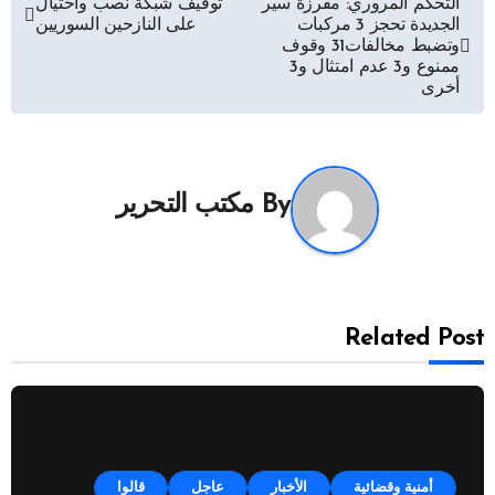
تصفّح
التحكم المروري: مفرزة سير
توقيف شبكة نصب واحتيال
الجديدة تحجز 3 مركبات
على النازحين السوريين
المقالات
وتضبط مخالفات31 وقوف
ممنوع و3 عدم امتثال و3
أخرى
By
مكتب التحرير
Related Post
أمنية وقضائية
الأخبار
عاجل
قالوا