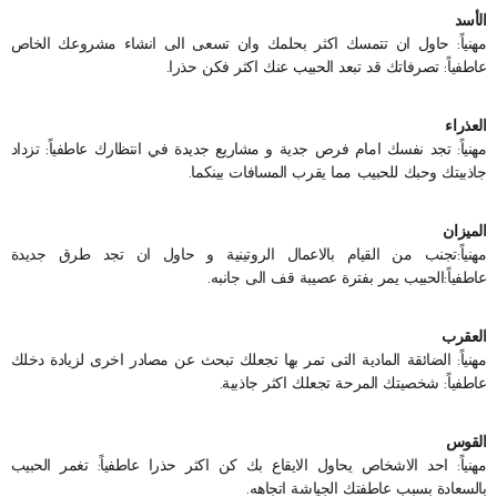
الأسد
مهنياً: حاول ان تتمسك اكثر بحلمك وان تسعى الى انشاء مشروعك الخاص
عاطفياً: تصرفاتك قد تبعد الحبيب عنك اكثر فكن حذرا.
العذراء
مهنياً: تجد نفسك امام فرص جدية و مشاريع جديدة في انتظارك عاطفياً: تزداد
جاذبيتك وحبك للحبيب مما يقرب المسافات بينكما.
الميزان
مهنياً:تجنب من القيام بالاعمال الروتينية و حاول ان تجد طرق جديدة
عاطفياً:الحبيب يمر بفترة عصيبة قف الى جانبه.
العقرب
مهنياً: الضائقة المادية التى تمر بها تجعلك تبحث عن مصادر اخرى لزيادة دخلك
عاطفياً: شخصيتك المرحة تجعلك اكثر جاذبية.
القوس
مهنياً: احد الاشخاص يحاول الايقاع بك كن اكثر حذرا عاطفياً: تغمر الحبيب
بالسعادة بسبب عاطفتك الجياشة اتجاهه.