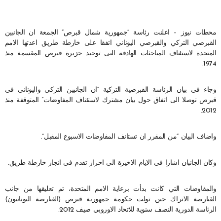
محطات نيوز – اعلنت رئاسة “جمهورية شمال قبرص” الجمعة ان الجانبين
القبرصي التركي والقبرصي اليوناني اتفقا على خارطة طريق اعدتها الامم
المتحدة لاستئناف المباحثات الهادفة الىى توحيد جزيرة قبرص المقسمة منذ
1974.
وجاء في بيان الرئاسة القبرصية التركية “ان الجانبين التركي واليوناني في
قبرص توصلا الى اتفاق حول بيان مشترك لاستئناف المفاوضات” المتوقفة منذ
2012.
واضاف البيان “من المقرر ان تستانف المفاوضات الاسبوع المقبل”.
وكان الجانبان اشارا في الايام الاخيرة الى احراز تقدم في انجاز خارطة طريق.
والمفاوضات التي كانت بدأت برعاية الامم المتحدة، تم تعليقها من جانب
القبارصة الاتراك حين تولت حكومة جمهورية قبرص (القبارصة اليونانيون)
الرئاسة الدورية النصف سنوية للاتحاد الاوروبي صيف 2012.