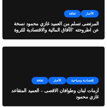
الأخبار
ثقافة
المرتضى تسلم من العميد غازي محمود نسخة
عن اطروحته “الآفاق المالية والاقتصادية للثروة
النفطية”
إقتصادية وسياحية
الأخبار
ثقافة
أزمات لبنان وطوافان الاقصى – العميد المتقاعد
غازي محمود