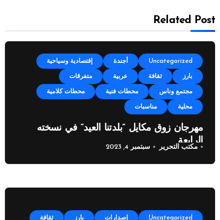
Related Post
Uncategorized
أجندة
إقتصادية وسياحية
بارز
ثقافة
عربية
متفرقات
مجتمع وناس
محطات فنية
محطات كلامية
محلية
مناسبات
مهرجان زوق مكايل “بلدتنا العيد” في نسخته
الرابعة
مكتب التحرير
سبتمبر 4, 2023
Uncategorized
إصدارات
بارز
ثقافة