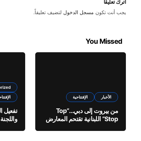
اترك تعليقاً
يجب أنت تكون
مسجل الدخول
لتضيف تعليقاً.
You Missed
rized
الأخبار
الإفتتاحية
الإفتتاح
من بيروت إلى دبي…”Top
تفعيل ال
Stop” اللبنانية تقتحم المعارض
واللجنة 
الدولية