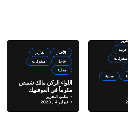
الأخبار
ارير
عربية
الأخبار
تقارير
متفرقات
عاجل
متفرقات
محلية
ة
محلية
اللواء الركن مالك شمص
مكرماً في الموفنبيك
من بلدية زوق
بيروت
مكتب التحرير
فبراير 14, 2023
 اصحاب