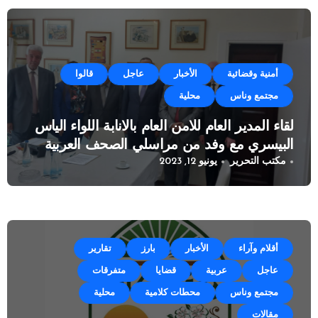
أمنية وقضائية
الأخبار
عاجل
قالوا
مجتمع وناس
محلية
لقاء المدير العام للامن العام بالانابة اللواء الياس
البيسري مع وفد من مراسلي الصحف العربية
مكتب التحرير
يونيو 12, 2023
أقلام وآراء
الأخبار
بارز
تقارير
عاجل
عربية
قضايا
متفرقات
مجتمع وناس
محطات كلامية
محلية
مقالات