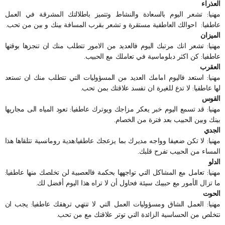
العذراء
مهنيا: تشعر اليوم بالسعادة والنشاط وتتميز باطلالتك المشرقة في العمل
عاطفيا: احوالك العاطفية مستقرة و تشعر بقرب المسافة بينك و بين من تحب.
الميزان
مهنيا: تشعر انك مرتبك اليوم فالعديد من الامور تتطلب منك ان تنجزها بوقتها
عاطفيا: كن اكثر دبلوماسية في تعاملك مع الحبيب.
العقرب
مهنيا: استعد فاليوم امامك العديد من المسؤوليات التي تتطلب منك ان تستعد
لها عاطفيا: لا تدع للغيرة ان تفسد علاقتك بمن تحب.
القوس
مهنيا: قد تسمع اليوم خبر يعكر مزاجك ويوترك عاطفيا: تعود المياه الى مجاريها
بينك وبين الحبيب بعد فترة من الخصام.
الجدي
مهنيا: لا تكن ضعيفا وواجه مديرك بما يزعجك عاطفيا:هدية رومانسية تتلقاها هذا
المساء من الحبيب تفرح قلبك.
الدلو
مهنيا: تعامل مع المشاكل التي تواجهها بحكمة فالعصبية لن تخلصك منها عاطفيا:
ما تزال الأمور مع حبيبك سيئة فحاول أن لا تراه هذا اليوم أفضل لك.
الحوت
مهنيا: العمل الشاق ومسؤوليات العمل التي لا تنتهي ترهقك عاطفيا: يجب ان
تتخلص من الحساسية الزائدة التي توتر علاقتك مع من تحب.