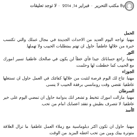
By مكتب التحرير
فبراير 14, 2014
لا توجد تعليقات
الحمل
مهنيا: تواجه اليوم العديد من الاحداث الجديدة في مجال عملك والتي تكتسب
خبرة من خلالها عاطفياً: حاول ان تهتم بمتطلبات الحبيب ولا تهملها.
الثور
مهنيا: راجع حساباتك جيدا فأي خطأ لن يكون في صالحك عاطفيا: تسير امورك
مع الحبيب كما خططت لها وحلمت.
الجوزاء
مهنيا: تتاح لك اليوم فرصة لتثبت من خلالها كفائتك في العمل حاول ان تستغلها
عاطفيا: تقضي وقت رومانسي برفقة الحبيب لا ينسى.
السرطان
مهنيا: مازالت امورك تتخبط و تشعر انك بدوامة حاول ان تمضي اليوم على خير
عاطفيا: لا تتصرف بطيش و تفقد اعصابك امام من تحب.
الأسد
مهنيا: حاول ان تكون اكثر دبلوماسية مع زملاء العمل عاطفيا: ما تزال العلاقة
متوترة بينك وبين من تحب اعطه المزيد من الوقت.