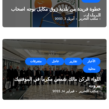
خطوة فريدة من بلدية زوق مكايل بوجه اصحاب
المولدات
مكتب التحرير
أبريل 3, 2023
الأخبار
تقارير
عاجل
متفرقات
محلية
اللواء الركن مالك شمص مكرماً في الموفنبيك
بيروت
مكتب التحرير
فبراير 14, 2023