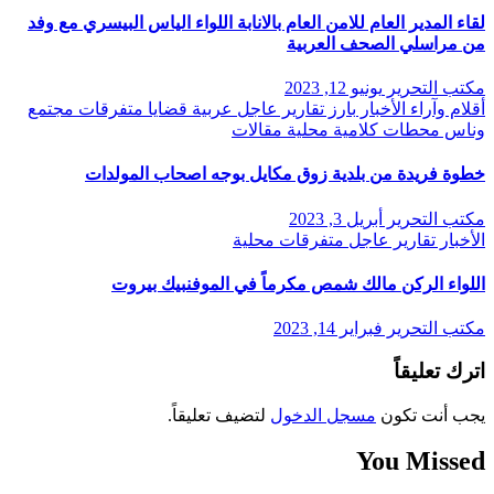
لقاء المدير العام للامن العام بالانابة اللواء الياس البيسري مع وفد
من مراسلي الصحف العربية
مكتب التحرير
يونيو 12, 2023
أقلام وآراء
الأخبار
بارز
تقارير
عاجل
عربية
قضايا
متفرقات
مجتمع
وناس
محطات كلامية
محلية
مقالات
خطوة فريدة من بلدية زوق مكايل بوجه اصحاب المولدات
مكتب التحرير
أبريل 3, 2023
الأخبار
تقارير
عاجل
متفرقات
محلية
اللواء الركن مالك شمص مكرماً في الموفنبيك بيروت
مكتب التحرير
فبراير 14, 2023
اترك تعليقاً
يجب أنت تكون
مسجل الدخول
لتضيف تعليقاً.
You Missed