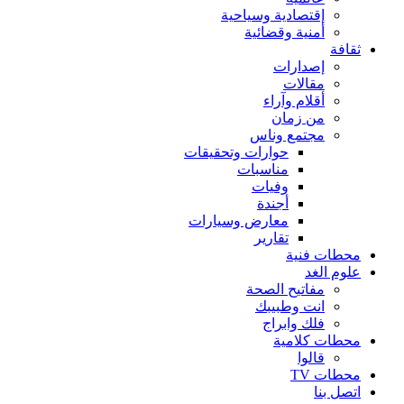
إقتصادية وسياحية
أمنية وقضائية
ثقافة
إصدارات
مقالات
أقلام وآراء
من زمان
مجتمع وناس
حوارات وتحقيقات
مناسبات
وفيات
أجندة
معارض وسيارات
تقارير
محطات فنية
علوم الغد
مفاتيح الصحة
انت وطبيبك
فلك وابراج
محطات كلامية
قالوا
محطات TV
اتصل بنا