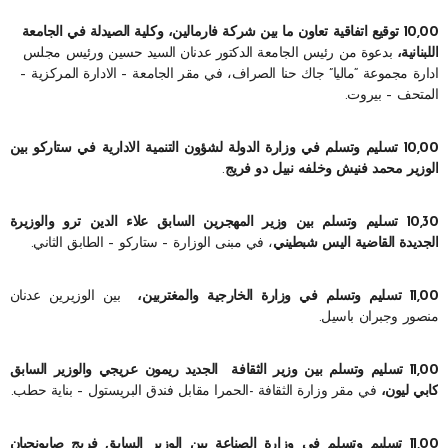
10,00 توقيع اتفاقية تعاون ما بين شركة فارمالين، وكلية الصيدلة في الجامعة
اللبنانية،
بدعوة من رئيس الجامعة الدكتور عدنان السيد حسين ورئيس مجلس
ادارة مجموعة “ماليا” جاك حنا الصراف، في مقر الجامعة – الادارة المركزية –
المتحف – بيروت.
10,00 تسليم وتسلم في وزارة الدولة لشؤون التنمية الادارية في ستاركو بين
الوزير محمد فنيش وخلفه نبيل دو فريج
.
10,30 تسليم وتسلم بين وزير المهجرين السابق علاء الدين ترو والوزيرة
الجديدة القاضية اليس شبطيني
، في مبنى الوزارة – ستاركو – الطابق الثاني.
11,00 تسليم وتسلم في وزارة الخارجية والمغتربين،
بين الوزيرين عدنان
منصور وجبران باسيل.
11,00 تسليم وتسلم بين وزير الثقافة الجديد ريمون عريجي والوزير السابق
كابي ليون،
في مقر وزارة الثقافة -الحمرا مقابل فندق البريستول – بناية حطب.
11,00 تسليم وتسلم في وزارة الصناعة بين الوزير السابق فريج صابونجيان