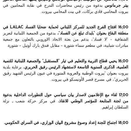
بيتر جرمانوس
بدعوة من رئيس محاضرات التدرج في نقابة المحامين في
بيروت المحامي فادي بركات، في بيت المحامي بيروت.
16,00 افتتاح الفرع الجديد للمركز اللبناني لحماية ضحايا الفساد LALAC في
منطقة البقاع بعنوان “بايدك تبلغ عن الفساد”،
بدعوة من الجمعية اللبنانية لتعزيز
الشفافية – “لا فساد”، بدعم من بعثة الاتحاد الاوروبي بالتعاون مع جمعية
مبادرات شبابية، في مطعم سماء شتورة – مقابل فندق بارك أوتيل – شتورة.
16,00 يحيي قطاع التربية والتعليم في تيار “المستقبل” والجمعية اللبنانية للتنمية
العلمية، الذكرى السنوية التاسعة لاستشهاد الرئيس رفيق الحريري
، برعاية بلدية
بيروت بعنوان “بيروت الوطنية والعروبة المتنورة في عيون الرئيس الشهيد رفيق
الحريري”، في مسرح قصر الأونيسكو في بيروت.
17,00 لقاء مع الإعلاميين لاصدار بيان سياسي حول التطورات الداخلية بدعوة
من لجنة المتابعة للمؤتمر الوطني للانقاذ
، في مركز حركة شعب ـ نزلة
السلطان إبراهيم.
18,00 اجتماع للجنة إعداد وصوغ مشروع البيان الوزاري، في السراي الحكومي.