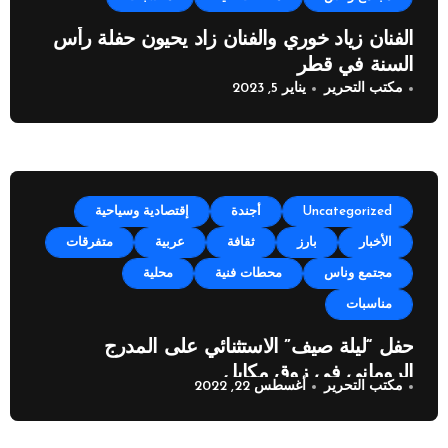
الفنان زياد خوري والفنان زاد يحيون حفلة رأس
السنة في قطر
مكتب التحرير
يناير 5, 2023
Uncategorized
أجندة
إقتصادية وسياحية
الأخبار
بارز
ثقافة
عربية
متفرقات
مجتمع وناس
محطات فنية
محلية
مناسبات
حفل “ليلة صيف” الاستثنائي على المدرج
الروماني في زوق مكايل
مكتب التحرير
أغسطس 22, 2022