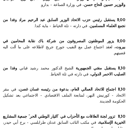
والوزير حسين الحاج حسن
، في وزارة الصناعة – بدارو.
11,00 يستقبل رئيس حزب الاتحاد الوزير السابق عبد الرحيم مراد وفدا من
تجمع العلماء المسلمين
، في دارته – تلة الخياط – بناية كندا.
11,00 يزور الموظفون المصروفون من شركة باك نقابة المحامين في
بيروت،
لعقد اجتماع عمل مع النفيب جورج جريج لاطلاعه على ما آلت اليه
قضيتهم.
11,30 يستقبل مفتي الجمهورية
الشيخ الدكتور محمد رشيد قباني
وفدا من
الصليب الاحمر الدولي،
في دارته في تلة الخياط.
11,30 اجتماع للاتحاد العمالي العام، بدعوة من رئيسه غسان غصن،
في مقر
الاتحاد – كورنيش النهر، لمتابعة الملف الاقتصادي – الاجتماعي بعد تشكيل
الحكومة الجديدة.
11,30
تزور لجنة العلاقات مع الأحزاب في “التيار الوطني الحر” جمعية المشاريع
الخيرية الإسلامية،
في مكتب النائب السابق عدنان طرابلسي – برج أبي حيدر،