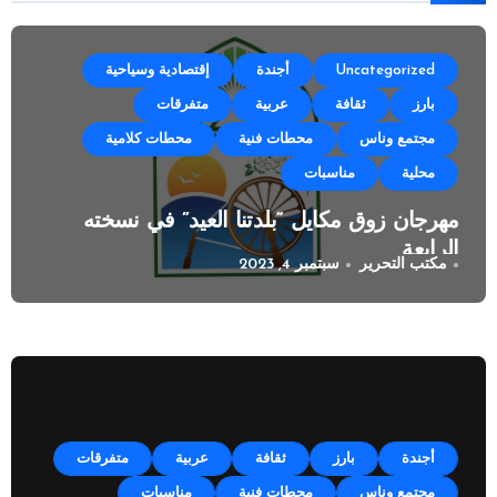
Uncategorized
أجندة
إقتصادية وسياحية
بارز
ثقافة
عربية
متفرقات
مجتمع وناس
محطات فنية
محطات كلامية
محلية
مناسبات
مهرجان زوق مكايل “بلدتنا العيد” في نسخته
الرابعة
مكتب التحرير
سبتمبر 4, 2023
أجندة
بارز
ثقافة
عربية
متفرقات
مجتمع وناس
محطات فنية
مناسبات