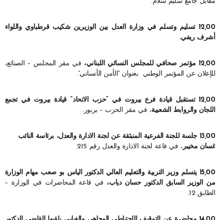
مقابل جامع سليم سلام.
12,00 تسليم وتسلم في وزارة العدل بين الوزيرين شكيب قرطباوي واللواء
أشرف ريفي.
12,00 مؤتمر صحافي للمجلس النسائي اللبناني،
في مقر المجلس – الصنائع،
للإعلان عن المؤتمر الوطني بعنوان “الأمن الأنساني”.
12,00 تستقبل قيادة فرع بيروت في “حزب الاتحاد” قيادة بيروت في تجمع
اللجان والروابط الشعبية
، في مقر الحزب – بربور.
13,00 جلسة للجنة الفرعية المنبثقة عن لجنة الادارة والعدل، برئاسة النائب
غسان مخيبر
، في قاعة لجنة الادارة والعدل رقم 215.
15,00 يتسلم وزير التربية والتعليم العالي الدكتور الياس بو صعب مهام الوزارة
من الوزير السابق الدكتور حسان دياب،
في قاعة المحاضرات في الوزارة –
الطابق 12.
14,00 محاضرة عن التوقيف الإحتياطي الوجاهي والغيابي يلقيها القاضي الدكتور