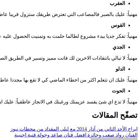
العقرب
مهنياً: عليك بالصبر فالمصاعب التي تعترض طريقك ستزول قريبا عاطف
القوس
مهنياً: تفكر جديا ببدء مشروع لطالما حلمت به وتمنيت الحصول عليه
الجدي
مهنياً: لا تبالي بانتقادات الاخرين لك فانت مميز وتسير في الطريق ا
الدلو
مهنياً: عليك ان تتعلم اكثر من اخطاء الماضي كي لا تقع بها مجددا ع
الحوت
مهنياً: لا تدع اي شئ يفسد عزيمتك ورغبتك في الانجاز عاطفياً: عليك
تصفّح المقالات
ابراج الأحد الثاني من آذار 2014 مع ليلى المقداد من محطات نيوز
الفنان رواد صعب وجائزة افضل فنان صاعد وجولة فنية اجنبية