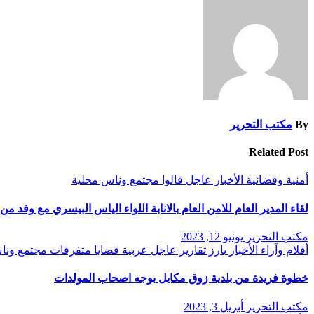
By
مكتب التحرير
Related Post
أمنية وقضائية
الأخبار
عاجل
قالوا
مجتمع وناس
محلية
لقاء المدير العام للامن العام بالانابة اللواء الياس البيسري مع وفد 
مكتب التحرير
يونيو 12, 2023
أقلام وآراء
الأخبار
بارز
تقارير
عاجل
عربية
قضايا
متفرقات
مجتمع ون
خطوة فريدة من بلدية زوق مكايل بوجه اصحاب المولدات
مكتب التحرير
أبريل 3, 2023