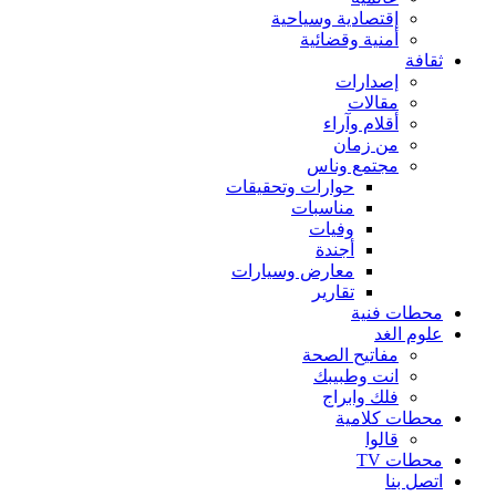
إقتصادية وسياحية
أمنية وقضائية
ثقافة
إصدارات
مقالات
أقلام وآراء
من زمان
مجتمع وناس
حوارات وتحقيقات
مناسبات
وفيات
أجندة
معارض وسيارات
تقارير
محطات فنية
علوم الغد
مفاتيح الصحة
انت وطبيبك
فلك وابراج
محطات كلامية
قالوا
محطات TV
اتصل بنا