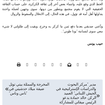
الحظ الذي وقع عليه، وانتماء بعض آخر إلى ثقافة الكركرة، على حساب الثقافة
الحقيقية التي لا يقوم مجتمع ويتطور من دونها، سوى وجهين لعملة واحدة
يتداولها أهل أمة قد تؤول، في هذه الحال، إلى الانحلال والسقوط والزوال.
ودَّعني صديقي بعدما دفع ثمن ما كركر به وخرج. وبقيت إلى طاولتي لا شيء
معي سوى ابتسامة “بونا طوني”…
حبيب يونس
تصفّح
مدير “مركز البحوث
المخرجة والممثلة بيتي توتل
والدراسات الإستراتيجية في
ضيفة ميلاد حدشيتي في
المقالات
الجيش اللبناني” العميد
“ناس وناس”
الركن خالد حمادة يدعو
الرئيس ميقاتي للمشاركة