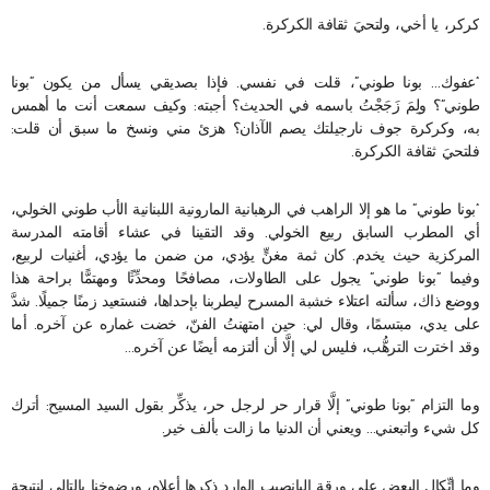
كركر، يا أخي، ولتحيَ ثقافة الكركرة.
“عفوك… بونا طوني”، قلت في نفسي. فإذا بصديقي يسأل من يكون “بونا
طوني”؟ ولِمَ زَجَجْتُ باسمه في الحديث؟ أجبته: وكيف سمعت أنت ما أهمس
به، وكركرة جوف نارجيلتك يصم الآذان؟ هزئ مني ونسخ ما سبق أن قلت:
فلتحيَ ثقافة الكركرة.
“بونا طوني” ما هو إلا الراهب في الرهبانية المارونية اللبنانية الأب طوني الخولي،
أي المطرب السابق ربيع الخولي. وقد التقينا في عشاء أقامته المدرسة
المركزية حيث يخدم. كان ثمة مغنٍّ يؤدي، من ضمن ما يؤدي، أغنيات لربيع،
وفيما “بونا طوني” يجول على الطاولات، مصافحًا ومحدِّثًا ومهتمًّا براحة هذا
ووضع ذاك، سألته اعتلاء خشبة المسرح ليطربنا بإحداها، فنستعيد زمنًا جميلًا. شدَّ
على يدي، مبتسمًا، وقال لي: حين امتهنتُ الفنّ، خضت غماره عن آخره. أما
وقد اخترت الترهُّب، فليس لي إلَّا أن ألتزمه أيضًا عن آخره…
وما التزام “بونا طوني” إلَّا قرار حر لرجل حر، يذكِّر بقول السيد المسيح: أترك
كل شيء واتبعني… ويعني أن الدنيا ما زالت بألف خير.
وما اتِّكال البعض على ورقة اليانصيب الوارد ذكرها أعلاه، ورضوخنا بالتالي لنتيجة