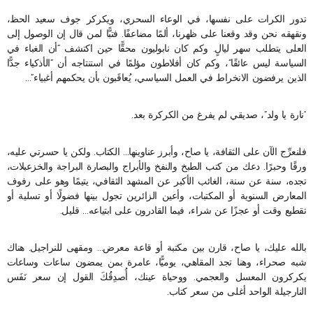
تدور الكرات على نفسها، في الوعاء السحري، ويكركر جوف سعيد الحظ،
ونقهقه نحن وقد وقعنا على ظهرنا، ألمًا مضاعفًا. فتبًّا لمن قال إن الوصول إلى
العلى يتطلب سهر ليالٍ. وكم كان نابوليون محقًّا حين اكتشف “أن الغباء في
السياسة ليس عائقًا”، وكم كان أفلاطون مؤلمًا في استنتاجه أن “الأذكياء جدًّا
الذين يرفضون الانخراط في العمل السياسي، يُعاقَبون بأن يحكمهم أغبياء”…
“نارة يا ولد”، صديقي لم يفرغ من الكركرة بعد.
فلنعرِّج الآن على الثقافة، يا صاح، وأبرز عناوينها… الكتاب. ولكن يا حسرتي عليه،
ورقًا وحبرًا. دعك من كتب الطبخ والنفخ والأبراج والبصارة البراجة والخزعبلات،
تجده، سنة عن سنة، الغائب الأكبر عن المشهد الثقافي، يتيمًا وهو على رفوف
المعارض السنوية أو المكتبات، وأعين الزائرين تجول بينها فضولًا أو تسلية أو
تقطيع وقت أو عجزًا عن شراء، فيما القادرون على ابتياعه… قليل.
بالله عليك، يا صاح، قارن بين مكتبة أو قاعة معرض… ومقهى للنراجيل. هناك
شبه صحراء، وهنا تجد المقاهي، يوميًّا، عامرة بمن يمضون ساعات وساعات
يكركرون المعسل والعجمي. ووحياة عينك، أُصدِقُكَ القول إن سعر نَفَس
النارجيلة الواحد أغلى من سعر كتاب.