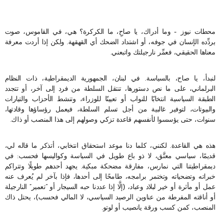
محطات نيوز – وما أدراك، يا صاحِ، ما الكركرة؟ هي، في القاموس، صوت
يردِّده الإنسان في جوفه، أو اشتداد الضحك أي القهقهة. ولكن إذا أردت معرفة
معناها الحقيقي، فعمِّر نارجيلتك واتبعني.
لنبدأ، يا صاح، بالسياسة. في لبنان، الجمهورية الديمقراطية، ذات النظام
البرلماني، على ما نص دستورها، تنتقل السلطة من فرد إلى آخر، أو تتجدد
الطبقة السياسية انتخابًا للنواب أو تعيينًا للوزراء، وتنشط الأحزاب والتيارات
والبيوتات، لتوفير غالبية من أجل تسلم السلطة، فيعمل رؤساؤها وقادتها،
سنوات، حتى يؤسسوا لأنفسهم قاعدة تزكي وصولهم إلى هذا المنصب أو ذاك.
هذه هي القاعدة. لكنني، كلما دنا موعد استحقاق انتخابي، أتذكر ما قاله لي،
قديمًا، سياسي معتَّق، لا ذو باع طويل في السياسة وكواليسها فحسب: في
ديمقراطيتنا التي نمارس، مفارقة مضحكة مبكية. يجهد أحدهم طويلًا وتتراكم
خبراته وتضحياته وتختمر برامجه، طامحًا إلى أحدها، فإذا بآخر لم يُعرف عنه
عمل أو مأثرة أو خير لبلاد وعباد، (إلَّا إذا عددنا حبه السيجار أو “تعمير” النارجيلة
أو أناقته المفرطة من عناوين الرصيد السياسي، لا المالي فحسب)، يحتل ذاك
المنصب، كمن كسب ورقة يانصيب أو لوتو.