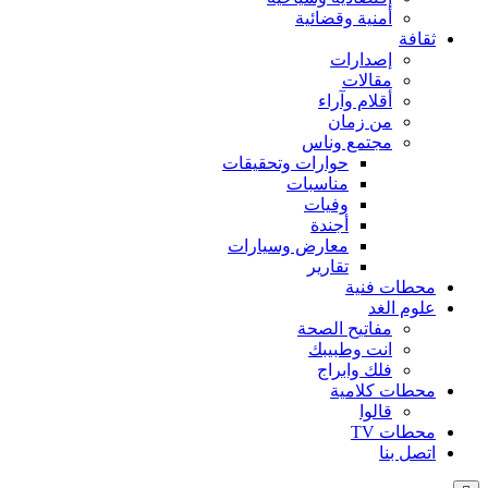
أمنية وقضائية
ثقافة
إصدارات
مقالات
أقلام وآراء
من زمان
مجتمع وناس
حوارات وتحقيقات
مناسبات
وفيات
أجندة
معارض وسيارات
تقارير
محطات فنية
علوم الغد
مفاتيح الصحة
انت وطبيبك
فلك وابراج
محطات كلامية
قالوا
محطات TV
اتصل بنا