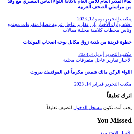
لقاء المدير العام للامن العام بالانابة اللواء الياس البيسري مع وفد
من مراسلي الصحف العربية
مكتب التحرير
يونيو 12, 2023
أقلام وآراء
الأخبار
بارز
تقارير
عاجل
عربية
قضايا
متفرقات
مجتمع
وناس
محطات كلامية
محلية
مقالات
خطوة فريدة من بلدية زوق مكايل بوجه اصحاب المولدات
مكتب التحرير
أبريل 3, 2023
الأخبار
تقارير
عاجل
متفرقات
محلية
اللواء الركن مالك شمص مكرماً في الموفنبيك بيروت
مكتب التحرير
فبراير 14, 2023
اترك تعليقاً
يجب أنت تكون
مسجل الدخول
لتضيف تعليقاً.
You Missed
الأخبار
الإفتتاحية