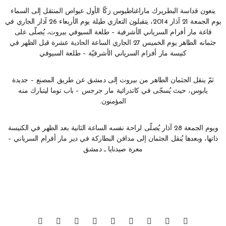
ينعون قداسة البطريرك ماراغناطيوس زكّا الأول عيواص المنتقل إلى السماء
يوم الجمعة 21 آذار 2014، يتقبلون التعازي طيلة يوم الأربعاء 26 آذار الجاري في
قاعة مار أفرام السرياني الأشرفية – طلعة السيوفي بيروت، يُصلّى على
جثمانه الطاهر يوم الخميس 27 الجاري الساعة الحادية عشرة قبل الظهر في
كنيسة مار أفرام السرياني الأشرفيّة – طلعة السيوفي
ثمّ ينقل الجثمان الطاهر من بيروت إلى دمشق عن طريق المصنع – جديدة
يابوس، حيث يُسجّى في كاتدرائية مار جرجس – باب توما ليتبارك منه
المؤمنون.
ويوم الجمعة 28 آذار يُصلّى لراحة نفسه الساعة الثانية بعد الظهر في الكنيسة
ذاتها، وبعدها يُنقل الجثمان إلى مدافن البطاركة في دير مار أفرام السرياني –
معرة صيدنايا ـ دمشق