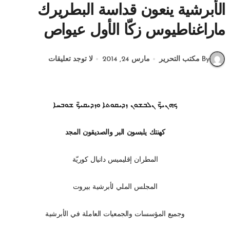
الأبرشية ينعون قداسة البطريرك
ماراغناطيوس زكّا الأول عيواص
By مكتب التحرير
مارس 24, 2014
لا توجد تعليقات
ܟܗܢܝ̈ܟ ܢܠܒܫܘܢ ܙܕܝܩܘܬܐ ܘܙܕܝܩܝ̈ܟ ܫܘܒܚܐ
كهنتك يلبسون البر والصديقون المجد
المطران إقليميس دانيال كوريّة
المجلس الملي لأبرشية بيروت
وجميع المؤسسات والجمعيات العاملة في الأبرشية