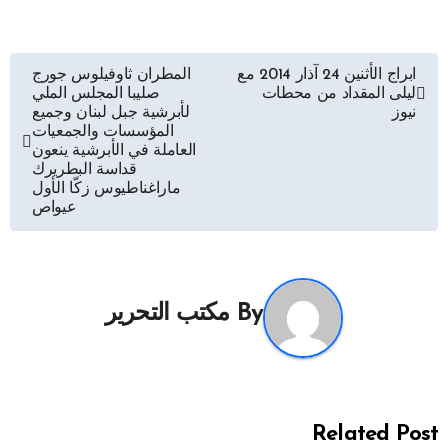
تصفّح
ابراج الأثنين 24 آذار 2014 مع
المطران ثاوفيلوس جورج
ليلى المقداد من محطات
صليبا المجلس الملي
المقالات
نيوز
لأبرشية جبل لبنان وجميع
المؤسسات والجمعيات
العاملة في الأبرشية ينعون
قداسة البطريرك
ماراغناطيوس زكّا الأول
عيواص
By
مكتب التحرير
Related Post