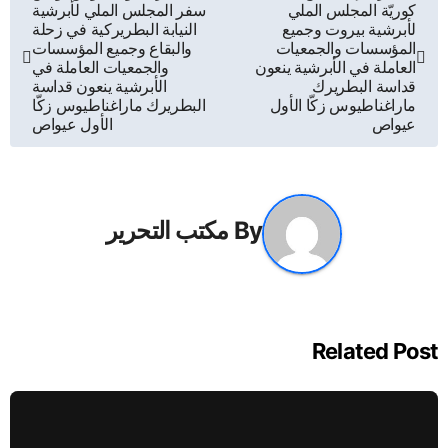
كوريّة المجلس الملي
سفر المجلس الملي لأبرشية
المقالات
لأبرشية بيروت وجميع
النيابة البطريركية في زحلة
المؤسسات والجمعيات
والبقاع وجميع المؤسسات
العاملة في الأبرشية ينعون
والجمعيات العاملة في
قداسة البطريرك
الأبرشية ينعون قداسة
ماراغناطيوس زكّا الأول
البطريرك ماراغناطيوس زكّا
عيواص
الأول عيواص
By
مكتب التحرير
Related Post