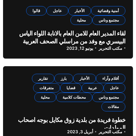
أمنية وقضائية
الأخبار
عاجل
قالوا
مجتمع وناس
محلية
لقاء المدير العام للامن العام بالانابة اللواء الياس
البيسري مع وفد من مراسلي الصحف العربية
مكتب التحرير
يونيو 12, 2023
أقلام وآراء
الأخبار
بارز
تقارير
عاجل
عربية
قضايا
متفرقات
مجتمع وناس
محطات كلامية
محلية
مقالات
خطوة فريدة من بلدية زوق مكايل بوجه اصحاب
المولدات
مكتب التحرير
أبريل 3, 2023