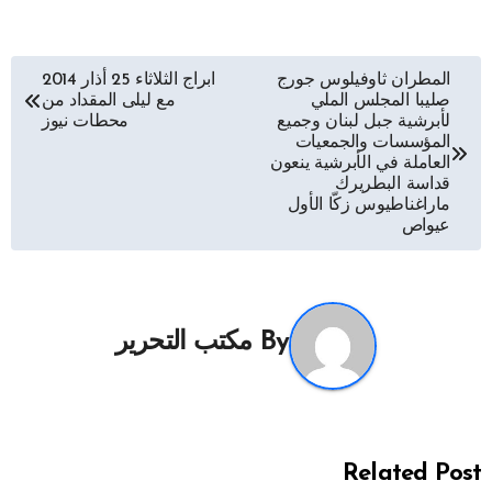
تصفّح
المطران ثاوفيلوس جورج
ابراج الثلاثاء 25 أذار 2014
صليبا المجلس الملي
مع ليلى المقداد من
المقالات
لأبرشية جبل لبنان وجميع
محطات نيوز
المؤسسات والجمعيات
العاملة في الأبرشية ينعون
قداسة البطريرك
ماراغناطيوس زكّا الأول
عيواص
By
مكتب التحرير
Related Post