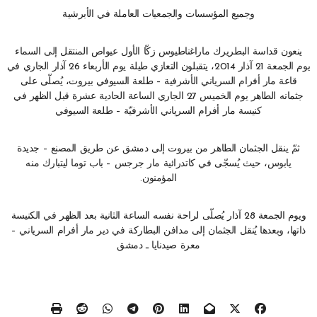
وجميع المؤسسات والجمعيات العاملة في الأبرشية
ينعون قداسة البطريرك ماراغناطيوس زكّا الأول عيواص المنتقل إلى السماء
يوم الجمعة 21 آذار 2014، يتقبلون التعازي طيلة يوم الأربعاء 26 آذار الجاري في
قاعة مار أفرام السرياني الأشرفية – طلعة السيوفي بيروت، يُصلّى على
جثمانه الطاهر يوم الخميس 27 الجاري الساعة الحادية عشرة قبل الظهر في
كنيسة مار أفرام السرياني الأشرفيّة – طلعة السيوفي
ثمّ ينقل الجثمان الطاهر من بيروت إلى دمشق عن طريق المصنع – جديدة
يابوس، حيث يُسجّى في كاتدرائية مار جرجس – باب توما ليتبارك منه
المؤمنون.
ويوم الجمعة 28 آذار يُصلّى لراحة نفسه الساعة الثانية بعد الظهر في الكنيسة
ذاتها، وبعدها يُنقل الجثمان إلى مدافن البطاركة في دير مار أفرام السرياني –
معرة صيدنايا ـ دمشق