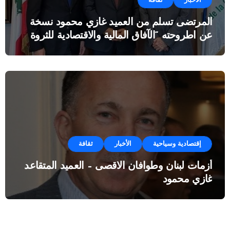
الأخبار
ثقافة
المرتضى تسلم من العميد غازي محمود نسخة
عن اطروحته “الآفاق المالية والاقتصادية للثروة
النفطية”
إقتصادية وسياحية
الأخبار
ثقافة
أزمات لبنان وطوافان الاقصى – العميد المتقاعد
غازي محمود