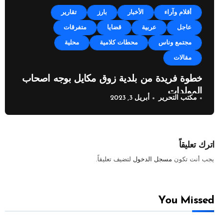
أقلام وآراء
الأخبار
بارز
تقارير
عاجل
عربية
قضايا
متفرقات
مجتمع وناس
محطات كلامية
محلية
مقالات
خطوة فريدة من بلدية زوق مكايل بوجه اصحاب
المولدات
مكتب التحرير
أبريل 3, 2023
اترك تعليقاً
يجب أنت تكون
مسجل الدخول
لتضيف تعليقاً.
You Missed