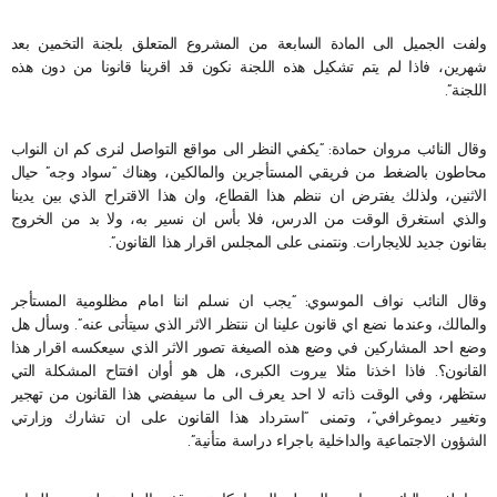
ولفت الجميل الى المادة السابعة من المشروع المتعلق بلجنة التخمين بعد
شهرين، فاذا لم يتم تشكيل هذه اللجنة نكون قد اقرينا قانونا من دون هذه
اللجنة”.
وقال النائب مروان حمادة: “يكفي النظر الى مواقع التواصل لنرى كم ان النواب
محاطون بالضغط من فريقي المستأجرين والمالكين، وهناك “سواد وجه” حيال
الاثنين، ولذلك يفترض ان ننظم هذا القطاع، وان هذا الاقتراح الذي بين يدينا
والذي استغرق الوقت من الدرس، فلا بأس ان نسير به، ولا بد من الخروج
بقانون جديد للايجارات. ونتمنى على المجلس اقرار هذا القانون”.
وقال النائب نواف الموسوي: “يجب ان نسلم اننا امام مظلومية المستأجر
والمالك، وعندما نضع اي قانون علينا ان ننتظر الاثر الذي سيتأتى عنه”. وسأل هل
وضع احد المشاركين في وضع هذه الصيغة تصور الاثر الذي سيعكسه اقرار هذا
القانون؟. فاذا اخذنا مثلا بيروت الكبرى، هل هو أوان افتتاح المشكلة التي
ستظهر، وفي الوقت ذاته لا احد يعرف الى ما سيفضي هذا القانون من تهجير
وتغيير ديموغرافي”، وتمنى “استرداد هذا القانون على ان تشارك وزارتي
الشؤون الاجتماعية والداخلية باجراء دراسة متأنية”.