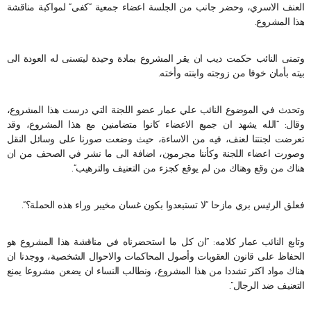
العنف الاسري، وحضر جانب من الجلسة اعضاء جمعية “كفى” لمواكبة مناقشة
هذا المشروع.
وتمنى النائب حكمت ديب ان يقر المشروع بمادة وحيدة ليتسنى له العودة الى
بيته بأمان خوفا من زوجته وابنته وأخته.
وتحدث في الموضوع النائب علي عمار عضو اللجنة التي درست هذا المشروع،
وقال: “الله يشهد ان جميع الاعضاء كانوا متضامنين مع هذا المشروع، وقد
تعرضت لجنتنا لعنف، فيه من الاساءة، حيث وضعت صورنا على وسائل النقل
وصورت اعضاء اللجنة وكأننا مجرمون، اضافة الى ما نشر في الصحف من ان
هناك من وقع وهناك من لم يوقع كجزء من التعنيف والترهيب”.
فعلق الرئيس بري مازحا “لا تستبعدوا بكون غسان مخيبر وراء هذه الحملة؟”.
وتابع النائب عمار كلامه: “ان كل ما استحضرناه في مناقشة هذا المشروع هو
الحفاظ على قانون العقوبات وأصول المحاكمات والاحوال الشخصية، ووجدنا ان
هناك مواد اكثر تشددا من هذا المشروع، ونطالب النساء ان يضعن مشروعا يمنع
التعنيف ضد الرجال”.