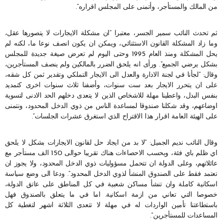
من المالك والمستأجر، وأتمنى على المجلس اقراره”.
ثم تحدث النائب سمير الجسر، معتبرا “ان مشكلة الايجارات لا يتصورها عقل،
وما زاد المشكلة القانون الاستثنائي، ويمكن ان يكون انصف نوعا ما، لكنه لم
يحل المشكلة ومنذ العام 1995 وحتى اليوم لم تعرض صيغة جديدة للمجلس
بشكل يرضي الجميع”. ورأى انه يلحق الضرر بالمالكين ولم ينصف المستأجرين،
وقال: “لجأنا في لجنة الادارة والعدل الى الايجار التملكي وتقدير ثمن كل شقه،
على ان يتحرر الايجار بعد ست سنوات، وأضفنا ثلاث سنوات اخرى كتمديد
بنفس البدل، واعطينا مهلة للاشخاص الذين لا يتعدى دخلهم الحد الادنى لتسوية
اوضاعهم، وقد شكلنا صندوقا لمساعدة الناس من ذوي الدخل المحدود، ونتمنى
على الهيئة العامة اقرار هذا الاقتراح الذي استغرق عشرات الجلسات”.
وقال النائب نديم الجميل: “لا بد من ايجاد حل لقانون الايجارات بشكل لا يلحق
اي ظلم باي فئة، وبحسب الاحصاءات هناك تقريبا حوالى 150 الف مستأجر مع
عائلاتهم، وعلى الدولة ان تتحمل مسؤوليات ذوي الدخل المحدود، ولا يجوز ان
تعتمد فقط على الصندوق المنشأ لذوي الدخل المحدود”. ودعا الى وضع سياسة
اسكانية كاملة وان تنشأ مساكن شعبية في كل المناطق على عاتق الدولة،
خصوصا التي تعاني من ازمة اسكانية. اما في ما يتعلق بالصندوق فهل
باستطاعتنا تأمين الواردات له في مهلة لا تتعدى الثلاثة اشهر لتغطية كل
المساعدات للمستأجرين”.