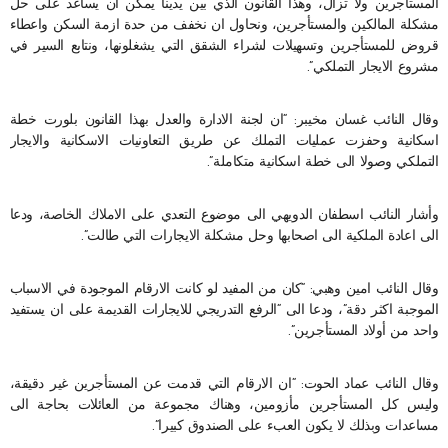
المستأجرين ولا تزال، وهذا القانون الذي بين يدينا يمكن ان يساعد على حل
مشكلة المالكين والمستأجرين، ونحاول ان نخفف من حدة ازمة السكن واعطاء
قروض للمستأجرين وتسهيلات لشراء الشقق التي يشغلونها، ونتابع السير في
مشروع الايجار التملكي”.
وقال النائب غسان مخيبر: “ان لجنة الادارة والعدل بهذا القانون بلورت خطة
اسكانية وحفزت عمليات التملك عن طريق التعاونيات الاسكانية والايجار
التملكي وصولا الى خطة اسكانية متكاملة”.
وأشار النائب اسطفان الدويهي الى موضوع التعدي على الاملاك الخاصة، ودعا
الى اعادة الملكية الى اصحابها وحل مشكلة الايجارات التي طالت”.
وقال النائب امين وهبي: “كان من المفيد لو كانت الارقام الموجودة في الاسباب
الموجبة اكثر دقة”، ودعا الى “الرفع التدريجي للايجارات القديمة على ان يستفيد
واحد من أولاد المستأجرين”.
وقال النائب عماد الحوت: “ان الارقام التي قدمت عن المستأجرين غير دقيقة،
وليس كل المستأجرين مأزومين، وهناك مجموعة من العائلات بحاجة الى
مساعدات وبذلك لا يكون العبء على الصندوق كبيرا”.