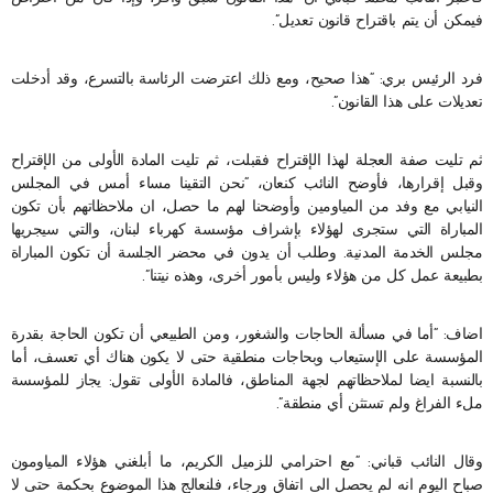
فيمكن أن يتم باقتراح قانون تعديل”.
فرد الرئيس بري: “هذا صحيح، ومع ذلك اعترضت الرئاسة بالتسرع، وقد أدخلت
تعديلات على هذا القانون”.
ثم تليت صفة العجلة لهذا الإقتراح فقبلت، ثم تليت المادة الأولى من الإقتراح
وقبل إقرارها، فأوضح النائب كنعان، “نحن التقينا مساء أمس في المجلس
النيابي مع وفد من المياومين وأوضحنا لهم ما حصل، ان ملاحظاتهم بأن تكون
المباراة التي ستجرى لهؤلاء بإشراف مؤسسة كهرباء لبنان، والتي سيجريها
مجلس الخدمة المدنية. وطلب أن يدون في محضر الجلسة أن تكون المباراة
بطبيعة عمل كل من هؤلاء وليس بأمور أخرى، وهذه نيتنا”.
اضاف: “أما في مسألة الحاجات والشغور، ومن الطبيعي أن تكون الحاجة بقدرة
المؤسسة على الإستيعاب وبحاجات منطقية حتى لا يكون هناك أي تعسف، أما
بالنسبة ايضا لملاحظاتهم لجهة المناطق، فالمادة الأولى تقول: يجاز للمؤسسة
ملء الفراغ ولم تستثن أي منطقة”.
وقال النائب قباني: “مع احترامي للزميل الكريم، ما أبلغني هؤلاء المياومون
صباح اليوم انه لم يحصل الى اتفاق ورجاء، فلنعالج هذا الموضوع بحكمة حتى لا