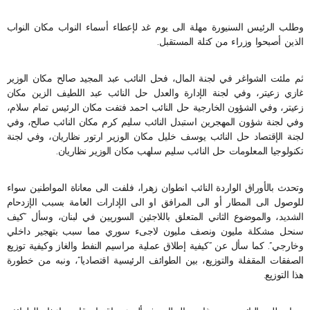
وطلب الرئيس السنيورة مهلة الى يوم غد لإعطاء أسماء النواب مكان النواب
الذين أصبحوا وزراء من كتلة المستقبل.
ثم ملئت الشواغر في لجنة المال، فحل النائب عبد المجيد صالح مكان الوزير
غازي زعيتر، وفي لجنة الإدارة والعدل حل النائب عبد اللطيف الزين مكان
زعيتر، وفي الشؤون الخارجية حل النائب احمد فتفت مكان الرئيس تمام سلام،
وفي لجنة شؤون المهجرين استبدل النائب سليم كرم مكان النائب صالح، وفي
لجنة الإقتصاد حل النائب يوسف خليل مكان الوزير ارتور نظاريان، وفي لجنة
تكنولوجيا المعلومات حل النائب سليم سلهب مكان الوزير نظاريان.
وتحدث بالأوراق الواردة النائب انطوان زهرا، فلفت الى معاناة المواطنين سواء
للوصول الى المطار أو الى المرافق او الى الإدارات العامة بسبب الإزدحام
الشديد، والموضوع الثاني المتعلق باللاجئين السوريين في لبنان، وسأل “كيف
سنحل مشكلة مليون ونصف مليون لاجىء سوري مما سبب بتهجير داخلي
وخارجي”. كما سأل عن “كيفية إطلاق عملية مراسيم النفط والغاز وكيفية توزيع
الصفقات المقفلة والتوزيع، بين الطوائف الرئيسية اقتصاديا”، ونبه من خطورة
هذا التوزيع.