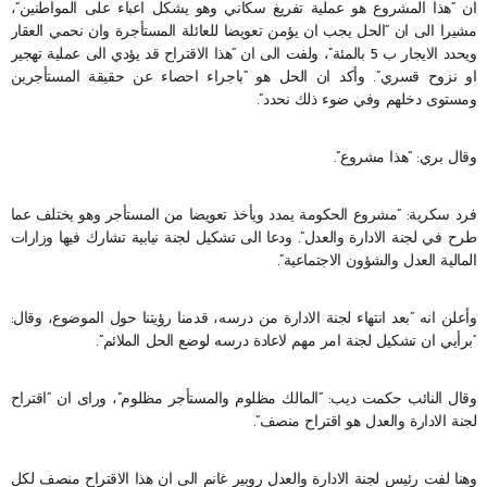
ان “هذا المشروع هو عملية تفريغ سكاني وهو يشكل اعباء على المواطنين”،
مشيرا الى ان “الحل يجب ان يؤمن تعويضا للعائلة المستأجرة وان نحمي العقار
ويحدد الايجار ب 5 بالمئة”، ولفت الى ان “هذا الاقتراح قد يؤدي الى عملية تهجير
او نزوح قسري”. وأكد ان الحل هو “باجراء احصاء عن حقيقة المستأجرين
ومستوى دخلهم وفي ضوء ذلك نحدد”.
وقال بري: “هذا مشروع”.
فرد سكرية: “مشروع الحكومة يمدد ويأخذ تعويضا من المستأجر وهو يختلف عما
طرح في لجنة الادارة والعدل”. ودعا الى تشكيل لجنة نيابية تشارك فيها وزارات
المالية العدل والشؤون الاجتماعية”.
وأعلن انه “بعد انتهاء لجنة الادارة من درسه، قدمنا رؤيتنا حول الموضوع، وقال:
“برأيي ان تشكيل لجنة امر مهم لاعادة درسه لوضع الحل الملائم”.
وقال النائب حكمت ديب: “المالك مظلوم والمستأجر مظلوم”، وراى ان “اقتراح
لجنة الادارة والعدل هو اقتراح منصف”.
وهنا لفت رئيس لجنة الادارة والعدل روبير غانم الى ان هذا الاقتراح منصف لكل