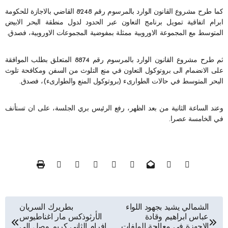
كما طرح مشروع القانون الوارد بالمرسوم رقم 8248 القاضي بالاجازة للحكومة
ابرام اتفاقية تمويل برنامج التعاون عبر الحدود لدول منطقة البحر الابيض
المتوسط مع المجموعة الاوروبية ممثلة بمفوضية المجموعات الاوروبية، فصدق.
ثم طرح مشروع القانون الوارد بالمرسوم رقم 8874 المتعلق بطلب الموافقة
على الانضمام الى بروتوكول التعاون في منع التلوث من السفن ومكافحة تلوث
البحر المتوسط في حالات الطوارىء (بروتوكول المنع والطوارىء)، فصدق.
وعند الساعة الثانية من بعد الظهر، رفع الرئيس بري الجلسة، على ان تستأنف
في الخامسة عصرا.
تصفّح
الشمالي يشيد بجهود اللواء
بطريرك السريان
عباس ابراهيم وقادة
الأرثوذكس مار اغناطيوس
الاجهزة في معالجة الملفات
افرام الثاني كريم وصل الى