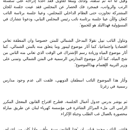
وقيل لنا انه تم سلقه، ولذلك ومنعا للتأويل فقد أعدنا إدراجه على سلسلة
الرتب والرواتب، فبمجرد فك الحصار عن المجلس فقد عينت جلسة للجان
المشتركة تجاوزت حتى النظام الداخلي للمجلس، وعينا جلسة برئاسة النائب
كنعان والآن عينا جلسة برئاسة نائب رئيس المجلس النيابي، ودعونا نتشارك في
المسؤولية فهذاالبلد هو للجميع”.
وتناول النائب نبيل نقولا المدخل الشمالي للمتن خصوصا وان المنطقة تعاني
اقتصاديا واجتماعيا، كما أثار موضوع ليبنور وما يتعلق منه بالمتن الشمالي، كما
أثار موضوع المياه وزيادة رسم الإشتراك في الوقت الذي تعاني منه الناس من
شح المياه، كما أثار موضوع المدارس الرسمية في المتن الشمالي. وتمنى على
وزير التربية الإهتمام بهذاالموضوع”.
وأثار هذا الموضوع النائب اسطفان الدويهي، فلفت الى عدم وجود مدارس
رسمية في زغرتا.
ثم بوشر بدرس جدول أعمال الجلسة، فطرح اقتراح القانون المعجل المكرر
الرامي الى ملء المراكز الشاغرة في مؤسسة كهرباء لبنان عن طريق مباراة
محصورة بالعمال غب الطلب وجباة الإكراء.
فاعتبر النائب محمد قباني ان “هذا القانون سبق وأقر، وإذا كان من اعتراض