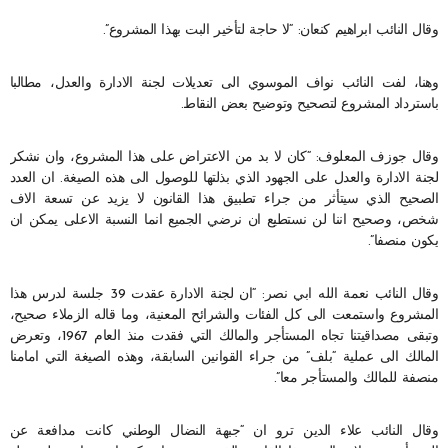
وقال النائب ابراهيم كنعان: “لا حاجة لتأخير البت بهذا المشروع”.
وهنا، لفت النائب نواف الموسوي الى تعديلات لجنة الادارة والعدل، مطالبا
باسترداد المشروع لتصحيح وتوضيح بعض النقاط.
وقال جوزف المعلوف: “كان لا بد من الاعتراض على هذا المشروع، وان نشكر
لجنة الادارة والعدل على الجهود الذي بذلتها للوصول الى هذه الصيغة. ان العدد
الصحيح الذي سيتأثر من جراء تطبيق هذا القانون لا يزيد عن تسعة الاف
شخص، وصحيح اننا لن نستطيع ان نرضي الجميع انما النسبة الاعلى يمكن ان
يكون منصفا”.
وقال النائب نعمة الله ابي نصر: “ان لجنة الادارة عقدت 39 جلسة لدرس هذا
المشروع واستمعت الى كل الفئات والشرائح المعنية، وما قاله الزملاء صحيح،
وتبقى مصداقيتنا تجاه المستأجر والمالك التي فقدت منذ العام 1967، وتعرض
المالك الى عملية “بلف” من جراء القوانين السابقة، وهذه الصيغة التي امامنا
منصفة للمالك والمستأجر معا”.
وقال النائب علاء الدين ترو ان “جبهة النضال الوطني كانت مدافعة عن