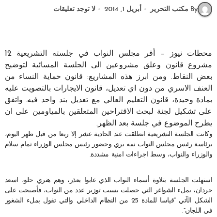
By مكتب التحرير
أبريل 1, 2014
لا توجد تعليقات
محطات نيوز – أقر مجلس النواب في جلسته التشريعية 12
مشروع قانون وعلق مشروعين الى الجلسة المسائية لتوضيح
بعض النقاط. ومن ابرز هذه المشاريع: قانون حماية النساء من
العنف الاسري من دون اي تعديل، قانون الايجارات بالتصويت عليه
بمادة وحيدة، قانون التعليم العالي مع تعديل بند واحد فيه. واتفق
على تشكيل لجنة لبحث الاقتراحين المتعلقين بالمياومين على ان
يطرح الموضوع في جلسة بعد الظهر.
وكانت الجلسة التشريعية انطلقت عند الحادية عشر إلا ربعا من قبل ظهر اليوم،
برئاسة رئيس مجلس النواب نبيه بري وحضور رئيس مجلس الوزراء تمام سلام
والوزراء والنواب، وسط اجراءات امنية مشددة.
استهلت الجلسة بتلاوة أسماء النواب الذي غابوا بعذر، وهم هنري حلو، اسعد
حردان، بملء الشواغر التي حصلت بسبب توزير عدد من النواب، فأصبحت على
الشكل الآتي “قياسا للمادة 25 من النظام الداخلي والتي تقول بملء الشغور
في اللجان”.