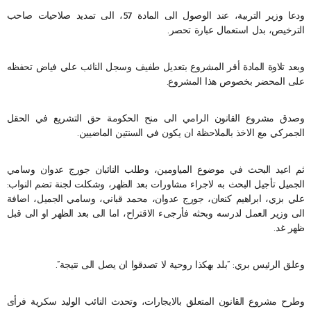
ودعا وزير التربية، عند الوصول الى المادة 57، الى تمديد صلاحيات صاحب
الترخيص، بدل استعمال عبارة تحصر.
وبعد تلاوة المادة أقر المشروع بتعديل طفيف وسجل النائب علي فياض تحفظه
على المحضر بخصوص هذا المشروع.
وصدق مشروع القانون الرامي الى منح الحكومة حق التشريع في الحقل
الجمركي مع الاخذ بالملاحظة ان يكون في السنتين الماضيين.
ثم اعيد البحث في موضوع المياومين، وطلب النائبان جورج عدوان وسامي
الجميل تأجيل البحث به لاجراء مشاورات بعد الظهر، وشكلت لجنة تضم النواب:
علي بزي، ابراهيم كنعان، جورج عدوان، محمد قباني، وسامي الجميل، اضافة
الى وزير العمل لدرسه وبحثه فأرجىء الاقتراح، اما الى بعد الظهر او الى قبل
ظهر غد.
وعلق الرئيس بري: “بلد بهكذا روحية لا تصدقوا ان يصل الى نتيجة”.
وطرح مشروع القانون المتعلق بالايجارات، وتحدث النائب الوليد سكرية فرأى