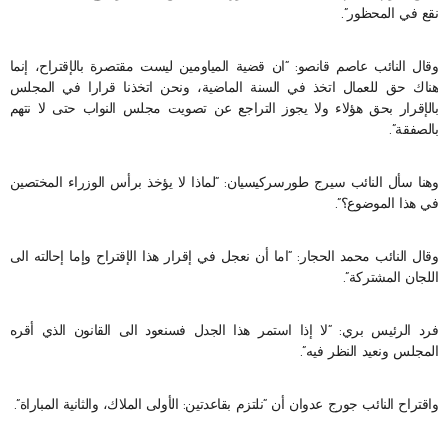
نقع في المحظور”.
وقال النائب عاصم قانصو: “ان قضية المياومين ليست مقتصرة بالإقتراح، إنما
هناك حق للعمال اتخذ في السنة الماضية، ونحن اتخذنا قرارا في المجلس
بالإقرار بحق هؤلاء ولا يجوز التراجع عن تصويت مجلس النواب حتى لا نتهم
بالصفقة”.
وهنا سأل النائب سيرج طورسركيسيان: “لماذا لا يؤخذ برأس الوزراء المختصين
في هذا الموضوع؟”.
وقال النائب محمد الحجار: “اما أن نعجل في إقرار هذا الإقتراح وإما إحالته الى
اللجان المشتركة”.
فرد الرئيس بري: “لا إذا استمر هذا الجدل فسنعود الى القانون الذي أقره
المجلس ونعيد النظر فيه”.
واقتراح النائب جورج عدوان أن “نلتزم بقاعدتين: الأولى الملاك، والثانية المباراة”.