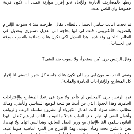
ربطها بالمصاريف الجارية والإتجاه نحو إقرار موازنة نتمنى أن تكون قريبة
خصوصا وان الناس تعبت.
ثم تحدث النائب سامي الجميل، بالنظام، فقال: “طرحت منذ 4 سنوات الإلتزام
بالتصويت الألكتروني، قلت لي انها بحاجة الى تعديل دستوري وتعديل في
النظام الداخلي وقد قدمنا هذا التعديل لكي تكون هناك شفافية بالتصويت ودقة
في الحساب”.
وقال الرئيس بري: “من سيتجرأ، ولا يصوت ضد العنف؟”.
وتمنى النائب سيمون ابي رميا ان تكون هناك جلسة كل شهر، ليتسنى لنا إقرار
كل المشاريع والإقتراحات الجاهزة والملحة”.
فرد الرئيس بري: “المجلس لم يتأخر ولا مرة في إعداد المشاريع والإقتراحات
الجاهزة، وهذا الجدول الذي بين أيدينا هو نتيجة للوضع السياسي والأمني، وهناك
مطالب محقة سواء كانت لعمال الكهرباء أو مشروع سلسلة الرتب والرواتب
وأعمال العنف او اتهام بعض النواب. فمثلا ما اتهم به النائب ابراهيم كنعان، فهذا
القانون سلموه الينا بالإتفاق مع وزير العمل السابق، وهذا ليس اتهاما ولا تهديدا،
نحن لا نشرع تحت وطأة التهديد، وهذا الإقتراح في المرة الماضية صوتنا عليه،