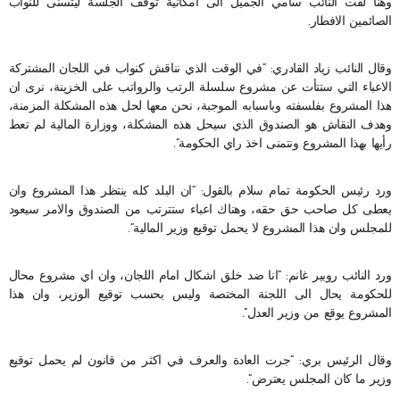
وهنا لفت النائب سامي الجميل الى امكانية توقف الجلسة ليتسنى للنواب
الصائمين الافطار.
وقال النائب زياد القادري: “في الوقت الذي نناقش كنواب في اللجان المشتركة
الاعباء التي ستتأت عن مشروع سلسلة الرتب والرواتب على الخزينة، نرى ان
هذا المشروع بفلسفته وباسبابه الموجبة، نحن معها لحل هذه المشكلة المزمنة،
وهدف النقاش هو الصندوق الذي سيحل هذه المشكلة، ووزارة المالية لم تعط
رأيها بهذا المشروع ونتمنى اخذ راي الحكومة”.
ورد رئيس الحكومة تمام سلام بالقول: “ان البلد كله ينتظر هذا المشروع وان
يعطى كل صاحب حق حقه، وهناك اعباء ستترتب من الصندوق والامر سيعود
للمجلس وان هذا المشروع لا يحمل توقيع وزير المالية”.
ورد النائب روبير غانم: “انا ضد خلق اشكال امام اللجان، وان اي مشروع محال
للحكومة يحال الى اللجنة المختصة وليس بحسب توقيع الوزير، وان هذا
المشروع يوقع من وزير العدل”.
وقال الرئيس بري: “جرت العادة والعرف في اكثر من قانون لم يحمل توقيع
وزير ما كان المجلس يعترض”.