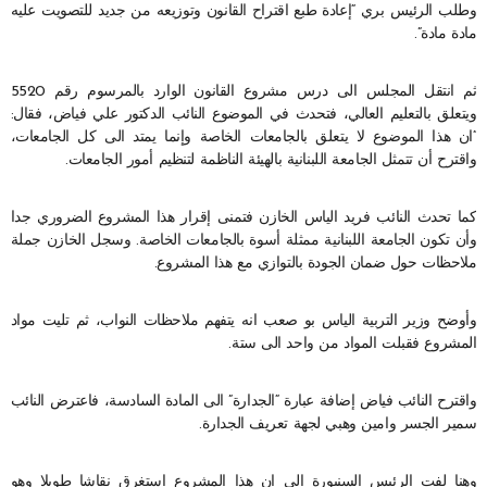
وطلب الرئيس بري “إعادة طبع اقتراح القانون وتوزيعه من جديد للتصويت عليه
مادة مادة”.
ثم انتقل المجلس الى درس مشروع القانون الوارد بالمرسوم رقم 5520
ويتعلق بالتعليم العالي، فتحدث في الموضوع النائب الدكتور علي فياض، فقال:
“ان هذا الموضوع لا يتعلق بالجامعات الخاصة وإنما يمتد الى كل الجامعات،
واقترح أن تتمثل الجامعة اللبنانية بالهيئة الناظمة لتنظيم أمور الجامعات.
كما تحدث النائب فريد الياس الخازن فتمنى إقرار هذا المشروع الضروري جدا
وأن تكون الجامعة اللبنانية ممثلة أسوة بالجامعات الخاصة. وسجل الخازن جملة
ملاحظات حول ضمان الجودة بالتوازي مع هذا المشروع.
وأوضح وزير التربية الياس بو صعب انه يتفهم ملاحظات النواب، ثم تليت مواد
المشروع فقبلت المواد من واحد الى ستة.
واقترح النائب فياض إضافة عبارة “الجدارة” الى المادة السادسة، فاعترض النائب
سمير الجسر وامين وهبي لجهة تعريف الجدارة.
وهنا لفت الرئيس السنيورة الى ان هذا المشروع استغرق نقاشا طويلا وهو