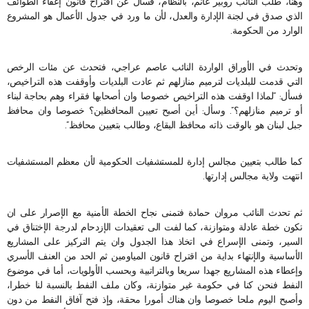
وهنا، طلب النائب روبير غانم، بالنظام، فسأل عن اقتراح قانون إعفاء الطوائف
الذي صدق في لجنة الإدارة والعدل، لأن ما ورد في جدول الأعمال هو المشروع
الوارد من الحكومة.
وتحدث في الأوراق الواردة النائب عاصم عراجي، فتحدث عن مئات الرخص
التي قدمت للبلديات لترميم منازلهم ثم عادت البلديات وأوقفت هذه التراخيص،
فسأل: “لماذا اوقفت هذه التراخيص خصوصا وان أصحابها فقراء وهم بحاجة لبناء
أو ترميم منازلهم؟”. وسأل: أين أصبح تعيين المحافظين؟ خصوصا وان محافظ
جبل لبنان هو بالوقت ذاته محافظ البقاع، وطالب بتعيين محافظ”.
كما طالب بتعيين مجالس إدارة للمستشفيات الحكومية لأن معظم المستشفيات
انتهت ولاية مجالس إدارتها.
ثم تحدث النائب مروان حمادة فتمنى نجاح الخطة الأمنية مع الإصرار على ان
تكون خطة عادلة ومتوازنة، كما لفت الى تعقيدات الإزدحام لدرجة الإختناق في
السير، وتمنى الإسراع في اتخاذ هذا الجدول وان يتم التركيز على المشاريع
الأساسية والإنتهاء بداية من اقتراح قانون المياومين ثم الحد من العنف الأسري
وإعطاء هذه المشاريع جهدا سريعا وبالتراتبية وبحسب الأولويات، أما في موضوع
النفط فنحن كنا في حكومة غير متوازنة، وكان ملف النفط بالنسبة لنا خطرا،
وأصبح اليوم ملحا خصوصا وان هناك أمورا محقة، وإذ فتح آفاق النفط من دون