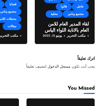
قضايا
عاجل
قالوا
مجتمع وناس
مجتمع وناس
محلية
محطات كلامي
لقاء المدير العام للامن
مقالات
العام بالانابة اللواء الياس
مكتب التحرير
يونيو 12, 2023
مكتب التحرير
البيسري مع وفد من
خطوة فريدة 
مراسلي الصحف العربية
زوق مكايل 
المولدات
اترك تعليقاً
يجب أنت تكون
مسجل الدخول
لتضيف تعليقاً.
You Missed