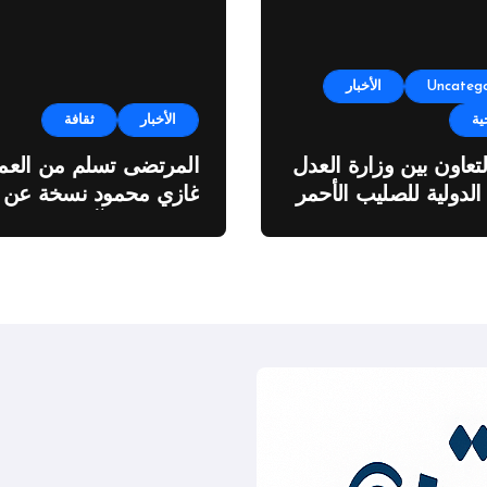
Uncatego
الأخبار
ية
الأخبار
ثقافة
لتعاون بين وزارة العدل
المرتضى تسلم من العمي
 الدولية للصليب الأحمر
غازي محمود نسخة عن
اطروحته “الآفاق المالية
والاقتصادية للثروة النفطي