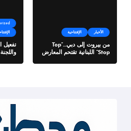
rized
الأخبار
الإفتتاحية
الإفتتاح
من بيروت إلى دبي…”Top
تفعيل ا
Stop” اللبنانية تقتحم المعارض
واللجنة
الدولية