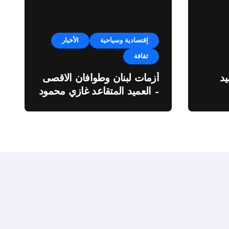
إقتصادية وسياحية
الأخبار
ثقافة
د
أزمات لبنان وطوافان الاقصى
– العميد المتقاعد غازي محمود
ة”