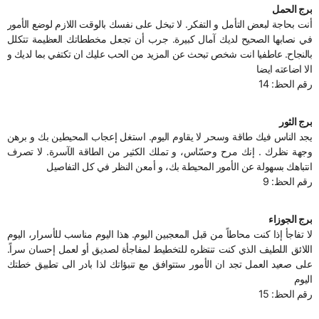
برج الحمل
أنت بحاجة لبعض التأمل و التفكر. لا تبخل على نفسك بالوقت اللازم لوضع الأمور
في نصابها الصحيح لديك آمال كبيرة. جرب أن تجعل مخططاتك العظيمة تتكلل
بالنجاح. عاطفيا انت شخص تبحث عن المزيد من الحب عليك ان تكتفي بما لديك و
الا اضاعته ايضا
رقم الحظ: 14
برج الثور
يجد الناس فيك طاقة وسحر لا يقاوم اليوم. استغل إعجاب المحيطين بك و برهن
وجهة نظرك . إنك مرح وحسّاس، و تملك الكثير من الطاقة الآسرة. لا تصرف
انتباهك بسهولة عن الأمور المحيطة بك، و أمعن النظر في كل التفاصيل
رقم الحظ: 9
برج الجوزاء
لا تفاجأ إذا كنت محاطاً من قبل المعجبين اليوم. هذا اليوم مناسب للأسرار، اليوم
اللائق اللطيف الذي كنت تنتظره للتخطيط لمفاجأة لصديق أو لعمل إحسان سراً.
على صعيد العمل تجد ان الأمور ستتوافق مع تنبؤاتك لذا بادر الى تطبيق خطتك
اليوم
رقم الحظ: 15