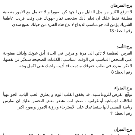
برج السرطان
لا تتوقع الكثير من بذل القليل من الجهد كن صبورا و لا تتعامل مع الامور بعصبية
مطلقة فقط عليك ان تعلم بأنك ستحصد ثمار جهودك في وقت قريب عاطفيا
الشريك يؤمن لك جو مناسب للابداع لا تدع هذه الفترة من حياتك تضيع سدى
رقم الحظ: 13
برج الأسد
الفرص العظيمة لا تأتي الى مرة او مرتين في الحياة. أبق عيونك وآذانك مفتوحة
على الشخص المناسب في الوقت المناسب؛ الكلمات الصحيحة ستعبّر عن نفسها.
لا تكن متردد في طلب حقوقك مادمت قد أديت واجبك على اكمل وجه
رقم الحظ: 8
برج العذراء
توقّع الفرص للرومانسية، قد يخفق القلب اليوم و يطرق الحب الباب. الجو مهيأ
لعلاقات اجتماعية أو غرامية ، صحيا انت تشعر ببعض التحسن عليك ان تمارس
رياضة المشي لأنها ستساعدك على الاسترخاء و رؤية الامور بوضوح اكبر
رقم الحظ: 11
برج الميزان