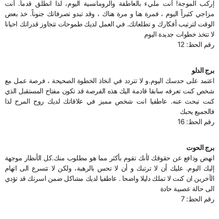
إركب الموجة! أنت مليء بالعاطفة والرومانسية اليوم، لذا انطلق قدماً. أنت
مزاجي كثيراً اليوم ، فمرة هنا و مرة هناك ، وقد تبدو تصرفاتك جنوناً. خذ بعض
الوقت لترتيب أفكارك و تطلعاتك. في العمل لديك طموحات تتجاوز قدراتك احيانا
لا تتخذ خطوات جديدة اليوم
رقم الحظ: 12
برج الدلو
اعتمد على حدسك اليوم.و لا تتردد في اتخاذ الخطوة الصحيحة ، فرصة عمل مع
شخص كنت تعرفه سابقا قادمة اليك هذه الفرصة قد تكون مفتاح المستقبل الذي
كنت تبحث عنه. عاطفيا انت شخص مميز في علاقاتك لديك روح المرح لذا
فالجميع يحبك
رقم الحظ: 16
برج الحوت
انهض ودافع عن حقوقك لأنك تقوم بأكثر مما هو مطلوب منك.كل الأنظار موجهة
إليك اليوم. عليك أن لا ترتبك و أن لا تحس بالرهبة، ولكن لا تتسرع الى اتهام
الآخرين ان كنت لا تملك دليلا واضحا . عاطفيا لديك مشاكل ضمن اسرتك قد تؤدي
الى حالة عصبية حادة
رقم الحظ: 7