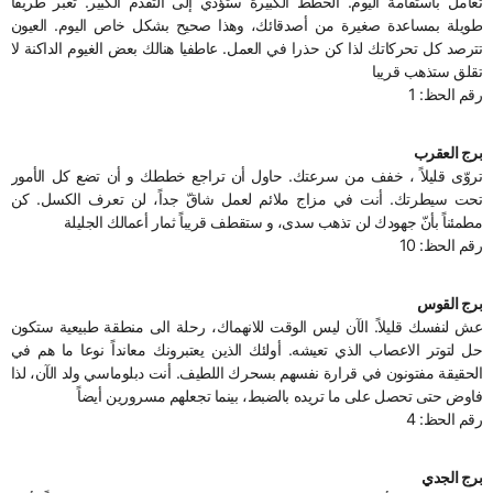
تعامل باستقامة اليوم. الخطط الكبيرة ستؤدّي إلى التقدّم الكبير. تعبر طريقاً
طويلة بمساعدة صغيرة من أصدقائك، وهذا صحيح بشكل خاص اليوم. العيون
تترصد كل تحركاتك لذا كن حذرا في العمل. عاطفيا هنالك بعض الغيوم الداكنة لا
تقلق ستذهب قريبا
رقم الحظ: 1
برج العقرب
تروّى قليلاً ، خفف من سرعتك. حاول أن تراجع خططك و أن تضع كل الأمور
تحت سيطرتك. أنت في مزاج ملائم لعمل شاقّ جداً، لن تعرف الكسل. كن
مطمئناً بأنّ جهودك لن تذهب سدى، و ستقطف قريباً ثمار أعمالك الجليلة
رقم الحظ: 10
برج القوس
عش لنفسك قليلاً. الآن ليس الوقت للانهماك، رحلة الى منطقة طبيعية ستكون
حل لتوتر الاعصاب الذي تعيشه. أولئك الذين يعتبرونك معانداً نوعا ما هم في
الحقيقة مفتونون في قرارة نفسهم بسحرك اللطيف. أنت دبلوماسي ولد الآن، لذا
فاوض حتى تحصل على ما تريده بالضبط، بينما تجعلهم مسرورين أيضاً
رقم الحظ: 4
برج الجدي