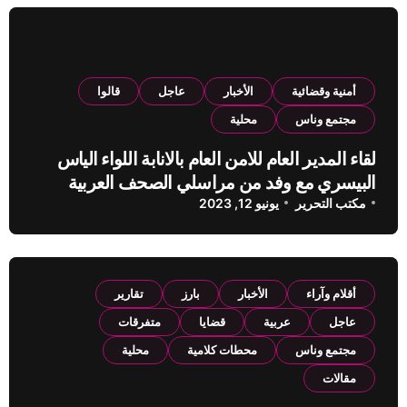
أمنية وقضائية
الأخبار
عاجل
قالوا
مجتمع وناس
محلية
لقاء المدير العام للامن العام بالانابة اللواء الياس
البيسري مع وفد من مراسلي الصحف العربية
مكتب التحرير
يونيو 12, 2023
أقلام وآراء
الأخبار
بارز
تقارير
عاجل
عربية
قضايا
متفرقات
مجتمع وناس
محطات كلامية
محلية
مقالات