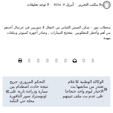
By مكتب التحرير
أبريل 9, 2014
لا توجد تعليقات
محطات نيوز – تمكن الجيش اللبناني من اعتقال 8 سوريين في عرسال أحدهم
من أهم وأخطر المطلوبين بتفخيخ السيارات ، وصادر أجهزة كمبيوتر وملفات
مهمة.
تصفّح
الوكالة الوطنية للاعلام
التحكم المروري: جريح
تعتذر من متابعيها بث
نتيجة حادث اصطدام بين
المقالات
الاخبار ليوم واحد حتجاجا
سيارة ودراجة نارية على
على عدم بت ملف تثبيتهم
اوتوستراد صور الناقورة
محلة حي الثكنة