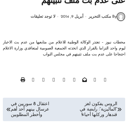
على عدم بت ملف تثبيتهم
By مكتب التحرير
أبريل 9, 2014
لا توجد تعليقات
محطات نيوز – تعتذر الوكالة الوطنية للاعلام من متابعيها من عدم بث الاخبار
ليوم واحد التزاما بالقرار الذي اتخذته الجمعية العمومية لمتعاقدي وزارة الاعلام
احتجاجا على عدم بت ملف تثبيتهم في مجلس النواب
تصفّح
الروس يفكون لغز
اعتقال 8 سوريين في
“الماليزية”: رابضة في
عرسال بينهم أحد أهم
المقالات
قندهار وركابها أحياء!
وأخطر المطلوبين