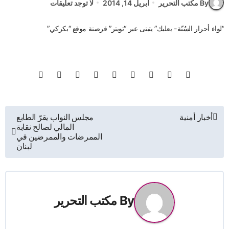
By مكتب التحرير
أبريل 14, 2014
لا توجد تعليقات
“لواء أحرار السُنّة- بعلبك” يتبنى عبر “تويتر” قرصنة موقع “بكركي”
تصفّح
أخبار أمنية
مجلس النواب يقرّ الطابع
المالي لصالح نقابة
المقالات
الممرضات والممرضين في
لبنان
By
مكتب التحرير