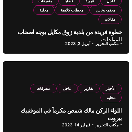
عاجل
عربية
قضايا
متفرقات
مجتمع وناس
محطات كلامية
محلية
مقالات
خطوة فريدة من بلدية زوق مكايل بوجه اصحاب
المولدات
مكتب التحرير
أبريل 3, 2023
الأخبار
تقارير
عاجل
متفرقات
محلية
اللواء الركن مالك شمص مكرماً في الموفنبيك
بيروت
مكتب التحرير
فبراير 14, 2023