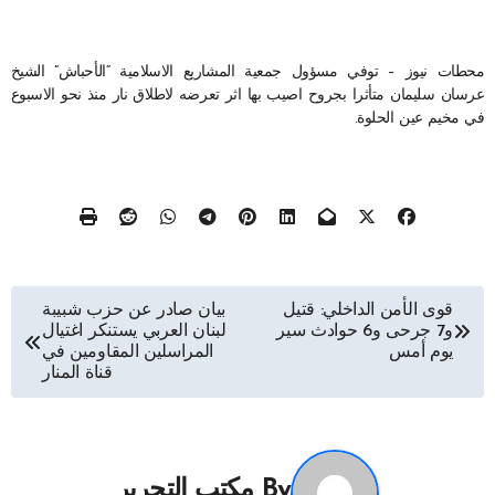
محطات نيوز – توفي مسؤول جمعية المشاريع الاسلامية “الأحباش” الشيخ
عرسان سليمان متأثرا بجروح اصيب بها اثر تعرضه لاطلاق نار منذ نحو الاسبوع
في مخيم عين الحلوة.
تصفّح
قوى الأمن الداخلي: قتيل
بيان صادر عن حزب شبيبة
و7 جرحى و6 حوادث سير
لبنان العربي يستنكر اغتيال
المقالات
يوم أمس
المراسلين المقاومين في
قناة المنار
By
مكتب التحرير