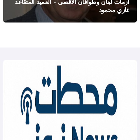
أزمات لبنان وطوافان الاقصى – العميد المتقاعد
غازي محمود