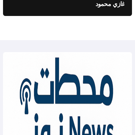
غازي محمود