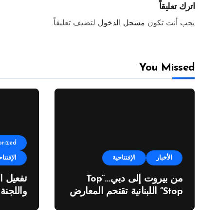
اترك تعليقاً
يجب أنت تكون
مسجل الدخول
لتضيف تعليقاً.
You Missed
rized
الأخبار
الإفتتاحية
الإفتتاح
من بيروت إلى دبي…”Top
تفعيل ا
Stop” اللبنانية تقتحم المعارض
واللجنة
الدولية