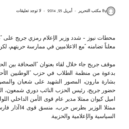
By مكتب التحرير
أبريل 25, 2014
لا توجد تعليقات
محطات نيوز – شدد وزير الإعلام رمزي جريج على “ضرورة احترام قرارات المحكمة الدولية الخاصة بلبنان”،
معلناً تضامنه “مع الاعلاميين في ممارسة حريتهم، ل
موقف جريج جاء خلال لقاء بعنوان “الصحافة بين الح
بدعوة من منظمة الطلاب في حزب “الوطنيين الأحرار
بشارة مارون، المصور الشهيد على شعبان والم
حضور جريج، رئيس الحزب النائب دوري شمعون، النائ
اميل كيوان ممثلا مدير عام قوى الأمن الداخلي الل
ممثلا الوزير
السياسية والإعلامية والحزبية.