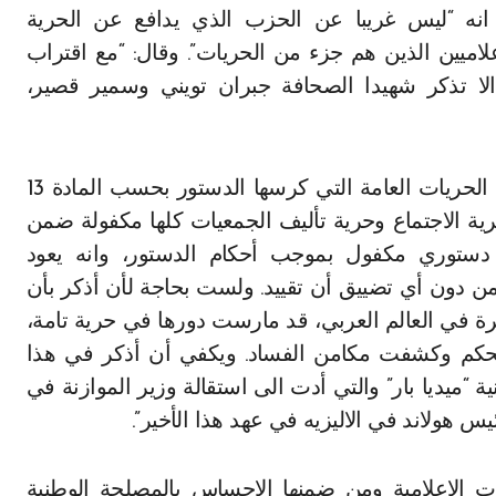
انه “ليس غريبا عن الحزب الذي يدافع عن الحرية
اميين الذين هم جزء من الحريات”. وقال: “مع اقتراب
لا تذكر شهيدا الصحافة جبران تويني وسمير قصير،
وقال جريج في كلمته: “حرية الصحافة هي في عداد الحريات العامة التي كرسها الدستور بحسب المادة 13
حرية الاجتماع وحرية تأليف الجمعيات كلها مكفولة ضمن
 دستوري مكفول بموجب أحكام الدستور، وانه يعود
ن دون أي تضييق أن تقييد. ولست بحاجة لأن أذكر بأن
ة في العالم العربي، قد مارست دورها في حرية تامة،
حكم وكشفت مكامن الفساد. ويكفي أن أذكر في هذا
ة “ميديا بار” والتي أدت الى استقالة وزير الموازنة في
 هولاند في الاليزيه في عهد هذا الأخير”.
ت الاعلامية ومن ضمنها الاحساس بالمصلحة الوطنية