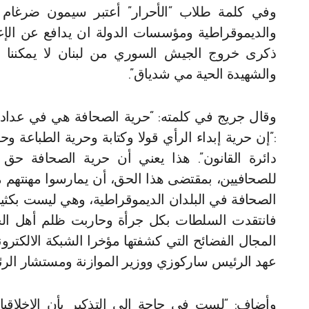
وفي كلمة طلاب “الأحرار” أعتبر سيمون ضرغام 
والديموقراطية ومؤسسات الدولة ان يدافع عن الإعل
ذكرى خروج الجيش السوري من لبنان لا يمكننا ا
والشهيدة الحية مي شدياق”.
:”إن حرية إبداء الرأي قولا وكتابة وحرية الطباعة و
دائرة القانون”. هذا يعني أن حرية الصحافة حق
للصحافيين، بمقتضى هذا الحق، أن يمارسوا مهنتهم م
الصحافة في البلدان الديموقراطية، وهي ليست بكثير
فانتقدت السلطات بكل جرأة وحاربت ظلم أهل ال
المجال الفضائح التي كشفتها مؤخرا الشبكة الالكتروني
عهد الرئيس ساركوزي ووزير الموازنة ومستشار الرئيس
وأضاف: “لست في حاجة الى التذكير بأن الاخلاقيا