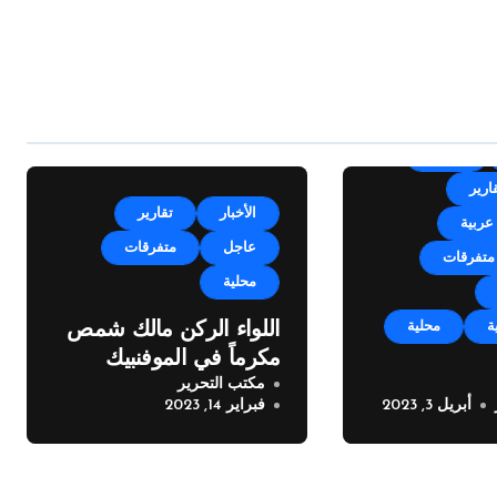
الأخبار
ارير
الأخبار
تقارير
عربية
عاجل
متفرقات
متفرقات
محلية
ة
محلية
اللواء الركن مالك شمص
مكرماً في الموفنبيك
مكتب التحرير
بيروت
أبريل 3, 2023
فبراير 14, 2023
من بلدية
بوجه اصحاب