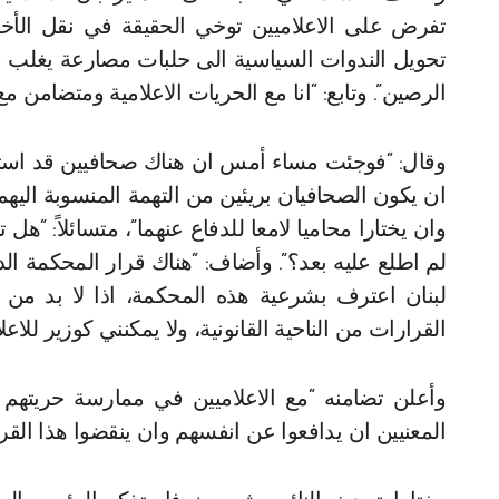
تفرض على الاعلاميين توخي الحقيقة في نقل الأخ
تحويل الندوات السياسية الى حلبات مصارعة يغلب 
الرصين”. وتابع: “انا مع الحريات الاعلامية ومتضامن مع 
وقال: “فوجئت مساء أمس ان هناك صحافيين قد استدعي
ان يكون الصحافيان بريئين من التهمة المنسوبة اليهما
وان يختارا محاميا لامعا للدفاع عنهما”، متسائلاً: “ه
لم اطلع عليه بعد؟”. وأضاف: “هناك قرار المحكمة الد
لبنان اعترف بشرعية هذه المحكمة، اذا لا بد من اح
القرارات من الناحية القانونية، ولا يمكنني كوزير للا
وأعلن تضامنه “مع الاعلاميين في ممارسة حريته
المعنيين ان يدافعوا عن انفسهم وان ينقضوا هذا القرار ع