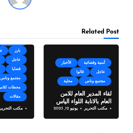
Related Post
أقلام وآراء
بارز
تق
عاجل
أمنية وقضائية
الأخبار
قضايا
عاجل
قالوا
مجتمع وناس
مجتمع وناس
محلية
محطات كلامي
لقاء المدير العام للامن
مقالات
العام بالانابة اللواء الياس
مكتب التحرير
يونيو 12, 2023
مكتب التحرير
البيسري مع وفد من
خطوة فريدة 
مراسلي الصحف العربية
زوق مكايل 
المولدات