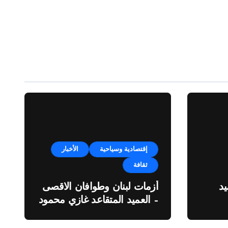
إقتصادية وسياحية
الأخبار
ثقافة
د
أزمات لبنان وطوافان الاقصى
– العميد المتقاعد غازي محمود
ة”