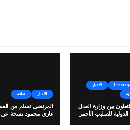
Uncatego
الأخبار
ية
الأخبار
ثقافة
لتعاون بين وزارة العدل
المرتضى تسلم من العمي
 الدولية للصليب الأحمر
غازي محمود نسخة عن
اطروحته “الآفاق المالية
والاقتصادية للثروة النفطي