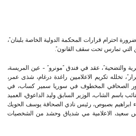
كن التي تمارس تحت سقف القانون”.
رية والتضحية”، عقد في فندق “مونرو” – عين المريسة،
”، تخلله تكريم الاعلاميين راغدة درغام، شذى عمر،
صور الصحافي المخطوف في سوريا سمير كساب، في
ب باسم الشاب، الوزير السابق وليد الداعوق، العميد
واء ابراهيم بصبوص، رئيس نادي الصحافة يوسف الحويك
 بطرس حرب، منسق قوى 14آذار فارس سعيد، الاعلامية مي شدياق وحشد من الشخصيات