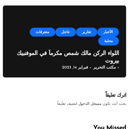
الأخبار
تقارير
عاجل
متفرقات
محلية
اللواء الركن مالك شمص مكرماً في الموفنبيك
بيروت
مكتب التحرير
فبراير 14, 2023
اترك تعليقاً
يجب أنت تكون
مسجل الدخول
لتضيف تعليقاً.
You Missed