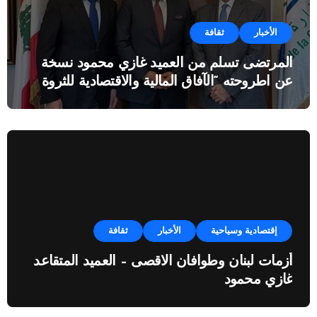
الأخبار
ثقافة
المرتضى تسلم من العميد غازي محمود نسخة
عن اطروحته “الآفاق المالية والاقتصادية للثروة
النفطية”
إقتصادية وسياحية
الأخبار
ثقافة
أزمات لبنان وطوافان الاقصى – العميد المتقاعد
غازي محمود