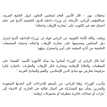
محطات نيوز – قال الأمين العام لمجلس التعاون لدول الخليج العربية،
عبداللطيف الزياني، الأربعاء، إن وزراء داخلية الدول الخليجية أكدوا في ختام
اجتماع عقد في الكويت على “محاربة الإرهاب واجتثاثه”.
ونقلت وكالة الأنباء الكويتية عن الزياني قوله إن “وزراء الداخلية أكدوا إصرار
دول المجلس وتصميمها على محاربة الإرهاب واجتثاثه وحماية المجتمعات
الخليجية من آثاره السلبية على أمن واستقرار دولهم”.
كما قال الزياني إن الوزراء أشادوا بما تبذله الأجهزة الأمنية “للقضاء على
المنظمات والخلايا الإرهابية ومحاربة فكر الإرهاب والتطرف، باعتباره فكرا
مرفوضا يتعارض مع مبادئ الدين الإسلامي.. والقيم والمبادئ العربية..”.
وأعرب الوزراء، وفقا للزياني، عن تأييدهم للإجراءات التي اتخذتها السعودية
والبحرين بشأن منع المشاركة في أعمال قتالية في الخارج، أو الانتماء إلى
“تيارات أو جماعات فكرية متطرفة أو مجموعات إرهابية..”.