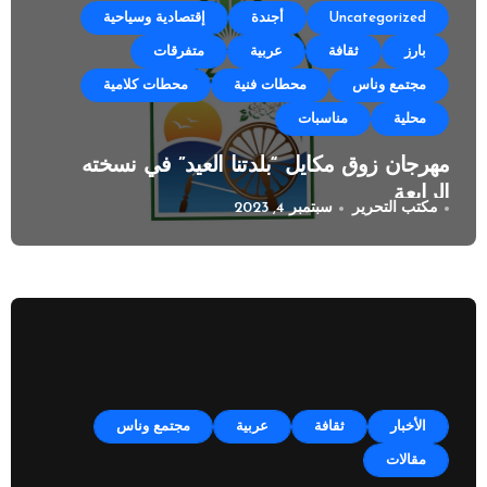
Uncategorized
أجندة
إقتصادية وسياحية
بارز
ثقافة
عربية
متفرقات
مجتمع وناس
محطات فنية
محطات كلامية
محلية
مناسبات
مهرجان زوق مكايل “بلدتنا العيد” في نسخته
الرابعة
مكتب التحرير
سبتمبر 4, 2023
الأخبار
ثقافة
عربية
مجتمع وناس
مقالات