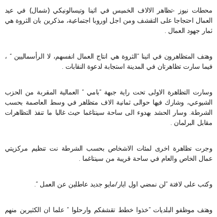
محطات نيوز -تظاهر الالاف الخميس في اثينا وتيسالونيكي (شمال) في عيد
العمال احتجاجا على التقشف ومن اجل اوروبا اجتماعية، مذكرين بان الثروة هي
ثمار جهود العمال .
وهتف المتظاهرون في اثينا “الثروة هي انتاج العمال انفسهم، لا الرأسماليين ” ،
فيما سارت تظاهرتان في المدينة استجابة لدعوة النقابات .
وسارت التظاهرة الاولى تحت راية جبهة “بامي ” العمالية المقربة من الحزب
الشيوعي، وشارك فيها حوالى ثمانية الاف متظاهر في وسط العاصمة بحسب
الشرطة. وسار الحشد بهدوء الى ساحة سينتاغما حيث غالبا ما تنفذ التظاهرات
مقابل البرلمان .
وجرت تظاهرة اخرى لمئات الاشخاص بحسب الشرطة نت تنظيم مركزيتي
عمال الخاص والعام في ساحة قريبة من سينتاغما .
وكتب على لافتة “لن نمضي اول ايار/مايو جديد عاطلين عن العمل “.
وهتف موظفو البلديات “خذوا خطط تقشفكم وارحلوا ” علما ان الكثيرين منهم