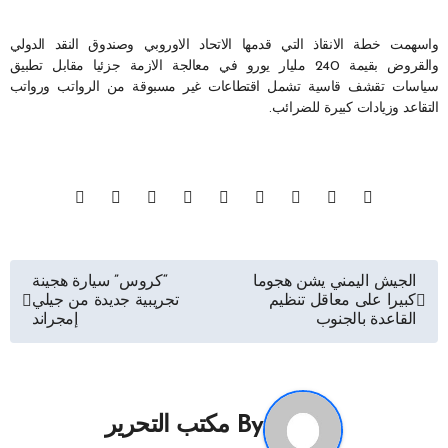
واسهمت خطة الانقاذ التي قدمها الاتحاد الاوروبي وصندوق النقد الدولي
والقروض بقيمة 240 مليار يورو في معالجة الازمة جزئيا مقابل تطبيق
سياسات تقشف قاسية تشمل اقتطاعات غير مسبوقة من الرواتب ورواتب
التقاعد وزيادات كبيرة للضرائب.
تصفّح
الجيش اليمني يشن هجوما
“كروس” سيارة هجينة
كبيرا على معاقل تنظيم
تجريبية جديدة من جيلي
المقالات
القاعدة بالجنوب
إمجراند
By
مكتب التحرير