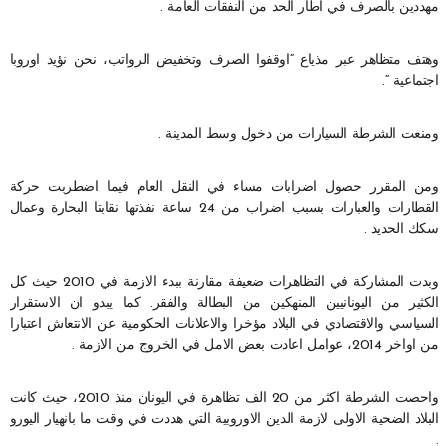
مهددين بالصرف في اطار الحد من النفقات العامة .
وهتف متظاهر عبر مذياع “اوقفوا الصرف وتخفيض الرواتب، نحن نؤيد اوروبا
اجتماعية “.
ومنعت الشرطة السيارات من دخول وسط المدينة .
ومن المقرر حصول اضرابات مساء في النقل العام فيما اضطربت حركة
القطارات والعبارات بسبب اضراب من 24 ساعة نفذتها نقابتا البحارة وعمال
سكك الحديد .
وبدت المشاركة في التظاهرات ضعيفة مقارنة ببدء الازمة في 2010 حيث كل
الكثير من اليونانيين المنهكين من البطالة والفقر. كما يبدو ان الاستقرار
السياسي والاقتصادي في البلاد مؤخرا والاعلانات الحكومية عن الانتعاش اعتبارا
من اواخر 2014، عوامل اعادت بعض الامل في الخروج من الازمة .
واحصت الشرطة اكثر من 20 الف تظاهرة في اليونان منذ 2010، حيث كانت
البلاد الضحية الاولى لازمة الدين الاوروبية التي هددت في وقت ما بانهيار اليورو
.