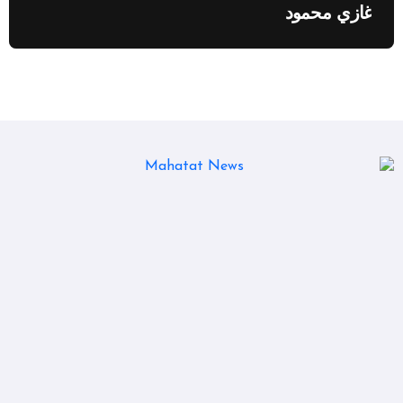
غازي محمود