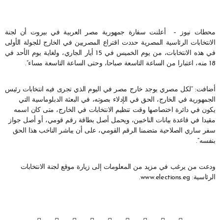
محطات نيوز – أعلنت سفارة جمهورية مصر العربية في بيروت أن لجنة
الانتخابات الرئاسية المصرية حددت اقتراع المصريين في الخارج للجولة الأولى
في هذه الانتخابات، من يوم الخميس في 15 أيار الجاري، ولغاية يوم الأحد في
18 منه، اعتبارا من الساعة التاسعة صباحا، وحتى الساعة التاسعة مساء”.
أضافت: “لكل مصري يوجد خارج مصر في اليوم الذي تجرى فيه انتخابات رئيس
الجمهورية في الخارج، الحق في الإدلاء بصوته، في البعثة الدبلوماسية التي
يكون في دائرة اختصاصها وقت تنظيم الانتخابات في الخارج، متى كان اسمه
مقيدا في قاعدة بيانات الناخبين، ويحمل أصل بطاقة رقم قومي، أو أصل جواز
سفر ساري الصلاحية متضمنا الرقم القومي، على أن يباشر الناخب هذا الحق
بنفسه”.
ودعت من يرغب في مزيد من المعلومات إلى زيارة موقع لجنة الانتخابات
الرئاسية: www.elections.eg.