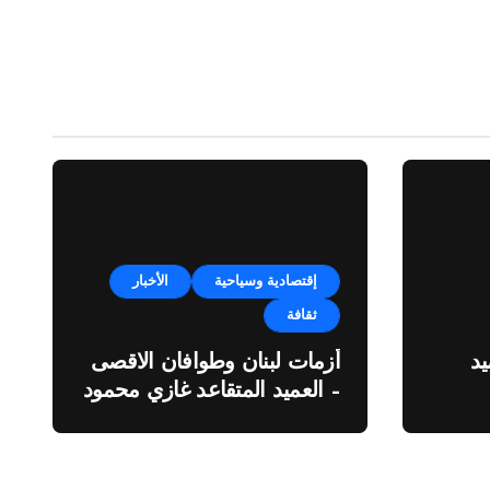
إقتصادية وسياحية
الأخبار
ثقافة
د
أزمات لبنان وطوافان الاقصى
– العميد المتقاعد غازي محمود
ة”