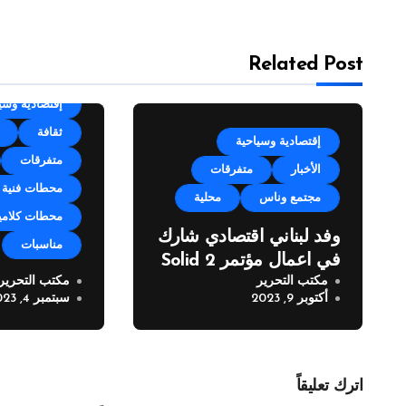
Related Post
categorized
إقتصادية وسي
ثقافة
إقتصادية وسياحية
متفرقات
الأخبار
متفرقات
محطات فنية
مجتمع وناس
محلية
محطات كلامي
وفد لبناني اقتصادي شارك
مناسبات
في اعمال مؤتمر Solid 2
مكتب التحرير
مكتب التحرير
مهرجان زوق 
أكتوبر 9, 2023
سبتمبر 4, 2023
العيد” في نس
اترك تعليقاً