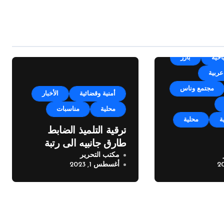
Un
أجندة
احية
بارز
عربية
مجتمع وناس
أمنية وقضائية
الأخبار
محلية
مناسبات
ة
محلية
ترقية التلميذ الضابط
طارق جانبيه الى رتبة
مكتب التحرير
مكايل “بلدتنا
ملازم
أغسطس 1, 2023
خته الرابعة