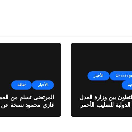
Uncatego
الأخبار
ية
الأخبار
ثقافة
لتعاون بين وزارة العدل
المرتضى تسلم من العمي
 الدولية للصليب الأحمر
غازي محمود نسخة عن
اطروحته “الآفاق المالية
والاقتصادية للثروة النفطي