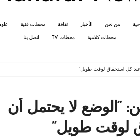
احية
من نحن
الأخبار
ثقافة
محطات فنية
علوم
محطات كلامية
محطات TV
اتصل بنا
 عند كل استحقاق لوقت طويل”
ن: “الوضع لا يحتمل أن
ق لوقت طويل”