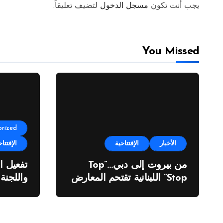
يجب أنت تكون
مسجل الدخول
لتضيف تعليقاً.
You Missed
rized
الأخبار
الإفتتاحية
الإفتتاح
من بيروت إلى دبي…”Top
تفعيل ا
Stop” اللبنانية تقتحم المعارض
واللجنة
الدولية