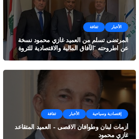
الأخبار
ثقافة
المرتضى تسلم من العميد غازي محمود نسخة
عن اطروحته “الآفاق المالية والاقتصادية للثروة
النفطية”
إقتصادية وسياحية
الأخبار
ثقافة
أزمات لبنان وطوافان الاقصى – العميد المتقاعد
غازي محمود