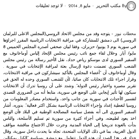
By مكتب التحرير
مايو 8, 2014
لا توجد تعليقات
محطات نيوز –
يتوجه وفد من مجلس الاتحاد الروسي(المجلس الاعلى للبرلمان
الروسي) الى دمشق للمشاركة في مراقبة الانتخابات الرئاسية المقرر اجراؤها
في سورية يوم 3 يونيو/ حزيران، وفقا لبيان صحفي أصدره المجلس الخميس 8
مايو/ أيار. وخلال لقاء جمع نائب رئيس مجلس الإتحاد إلياس أوماخانوف مع
السفير السوري لدى موسكو رياض حداد، نقل الأخير رسالة من رئيس مجلس
الشعب السوري تضمنت دعوة لإرسال بعثة لمراقبة الإنتخابات في سورية .
وقال أوماخانوف أن “أعضاء المجلس بالتأكيد سيشاركون في مراقبة الانتخابات،
وقرار اجراء تلك الانتخابات كان صائبا، لأن للشعب السوري وحده له الحق في
تقرير مصيره واختيار رئيس الدولة”. وشدد على أن روسيا تدرك أن الانتخابات
سيكون لها تأثير إيجابي على الوضع في سورية، متابعا أنه من الضروري التصدي
لتفسير الأحداث في سورية من جانب واحد، واستخدام مصادر المعلومات من
روسيا لتغطية إعداد وإجراء الانتخابات الرئاسية بشكل اكثر فعالية”. بدوره، أشار
السفير السوري الى أنه بفضل سياسة المصالحة الوطنية في البلاد فأن الوضع
اخذ يعود لطبيعته، وفي أجزاء كثيرة من سورية تم تسليم الأسلحة، والناس
بدأت بالعودة تدريجيا إلى الحياة المدنية. وجرت خلال الاجتماع مناقشة مواقف
الدول الغربية، بما في ذلك الولايات المتحدة، تجاه ما يحدث داخل سورية، وقال
حداد في هذا الصدد أن هذه الدول تتعامل مع دمشق بسياسة “الكيل بمكيالين